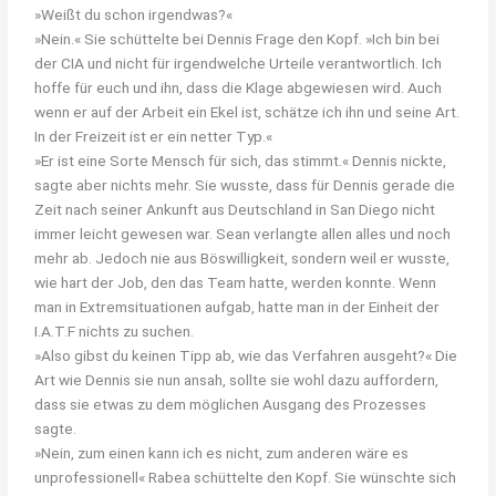
»Weißt du schon irgendwas?«
»Nein.« Sie schüttelte bei Dennis Frage den Kopf. »Ich bin bei
der CIA und nicht für irgendwelche Urteile verantwortlich. Ich
hoffe für euch und ihn, dass die Klage abgewiesen wird. Auch
wenn er auf der Arbeit ein Ekel ist, schätze ich ihn und seine Art.
In der Freizeit ist er ein netter Typ.«
»Er ist eine Sorte Mensch für sich, das stimmt.« Dennis nickte,
sagte aber nichts mehr. Sie wusste, dass für Dennis gerade die
Zeit nach seiner Ankunft aus Deutschland in San Diego nicht
immer leicht gewesen war. Sean verlangte allen alles und noch
mehr ab. Jedoch nie aus Böswilligkeit, sondern weil er wusste,
wie hart der Job, den das Team hatte, werden konnte. Wenn
man in Extremsituationen aufgab, hatte man in der Einheit der
I.A.T.F nichts zu suchen.
»Also gibst du keinen Tipp ab, wie das Verfahren ausgeht?« Die
Art wie Dennis sie nun ansah, sollte sie wohl dazu auffordern,
dass sie etwas zu dem möglichen Ausgang des Prozesses
sagte.
»Nein, zum einen kann ich es nicht, zum anderen wäre es
unprofessionell« Rabea schüttelte den Kopf. Sie wünschte sich