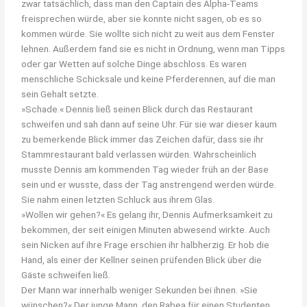
zwar tatsächlich, dass man den Captain des Alpha-Teams
freisprechen würde, aber sie konnte nicht sagen, ob es so
kommen würde. Sie wollte sich nicht zu weit aus dem Fenster
lehnen. Außerdem fand sie es nicht in Ordnung, wenn man Tipps
oder gar Wetten auf solche Dinge abschloss. Es waren
menschliche Schicksale und keine Pferderennen, auf die man
sein Gehalt setzte.
»Schade.« Dennis ließ seinen Blick durch das Restaurant
schweifen und sah dann auf seine Uhr. Für sie war dieser kaum
zu bemerkende Blick immer das Zeichen dafür, dass sie ihr
Stammrestaurant bald verlassen würden. Wahrscheinlich
musste Dennis am kommenden Tag wieder früh an der Base
sein und er wusste, dass der Tag anstrengend werden würde.
Sie nahm einen letzten Schluck aus ihrem Glas.
»Wollen wir gehen?« Es gelang ihr, Dennis Aufmerksamkeit zu
bekommen, der seit einigen Minuten abwesend wirkte. Auch
sein Nicken auf ihre Frage erschien ihr halbherzig. Er hob die
Hand, als einer der Kellner seinen prüfenden Blick über die
Gäste schweifen ließ.
Der Mann war innerhalb weniger Sekunden bei ihnen. »Sie
wünschen?« Der junge Mann, den Rabea für einen Studenten