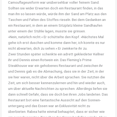
Camouflageuniform war unübersehbar voller feinem Sand.
Sollten sie wider Erwarten doch ein Restaurant finden, in das
man ihn so lassen würde, würde ihm der Sand am Platz aus den
Taschen und Falten des Stoffes rieseln. Bei dem Gedanken an
ein Restaurant, in dem an einem Sitzplatz kleine Sandhaufen
unter einem der Stühle lagen, musste sie grinsen.
»Nein, natürlich nicht.« Er schüttelte den Kopf. »Nächstes Mal
gehe ich erst duschen und komme dann her, ich konnte es nur
nicht abwarten, dich zu sehen.« Er zwinkerte ihr zu.
Zwei Stunden später schenkte ein adrett gekleideter Kellner
ihr und Dennis einen Rotwein ein. Das Fleming’s Prime
Steakhouse war ein gehobenes Restaurant und zwischen ihr
und Dennis gab es die Abmachung, dass sie in der Zeit, in der
sie hier waren, nicht über die Arbeit sprachen. Sie nutzten die
Zeit, um sich besser kennenzulernen und hin und wieder auch,
um über aktuelle Nachrichten zu sprechen. Allerdings liefen sie
dann schnell Gefahr, dass sie doch bei ihren Jobs landeten. Das
Restaurant bot eine fantastische Aussicht auf den Sonnen-
untergang und das Essen war an Exklusivität nicht zu
überbieten. Rabea hatte einmal behauptet, dass er sicher wie