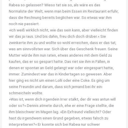
Rabea so gelassen? Wieso tat sie so, als wäre es das
Normalste der Welt, wenn man beim Essen im Restaurant erfuhr,
dass die Rechnung bereits beglichen war. So etwas war ihm
noch nie passiert.
»Ich weiß wirklich nicht, wie das sein kann, aber vielleicht finden
wir das ja raus. Und bis dahin, freu dich doch drüber.« Sie
zwinkerte ihm zu und wollte so wohl erreichen, dass er das tat,
was am sinnvollsten war. Sich über das Geschenk freuen. Seine
Mutter würde ihm nun raten, etwas anderes mit dem Geld zu
kaufen, das er so gespart hatte. Das riet sie ihm in Fällen, in
denen er spontan an Geld gelangt war oder eingespart hatte,
immer. Zumindest war das in Kindertagen so gewesen. Aber
hier ging es nicht um einen Lolli oder eine Coke. Es ging um
seine Freundin und darum, dass sich jemand bei ihr ein-
schmeicheln wollte.
»Was ist, wenn dich irgendein Irrer stalkt, der dir was antun will
oder so?« Dennis atmete durch, ehe er eine Frage stellte, die
ihm bleischwer im Magen lag. »Ein Exfreund vielleicht? Oder
hast du irgendwem einen Grund gegeben, etwas falsch zu
interpretieren?« Er konnte sich bei Rabea nur schwer