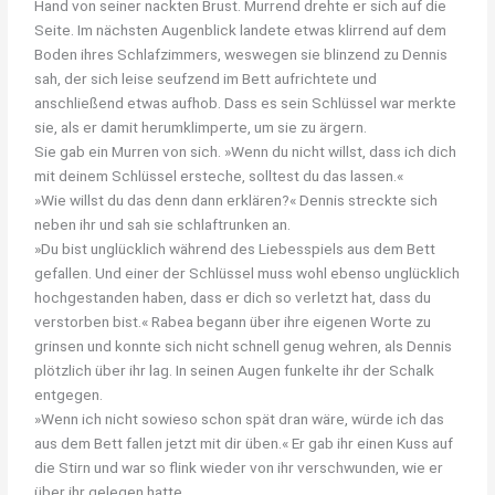
Hand von seiner nackten Brust. Murrend drehte er sich auf die
Seite. Im nächsten Augenblick landete etwas klirrend auf dem
Boden ihres Schlafzimmers, weswegen sie blinzend zu Dennis
sah, der sich leise seufzend im Bett aufrichtete und
anschließend etwas aufhob. Dass es sein Schlüssel war merkte
sie, als er damit herumklimperte, um sie zu ärgern.
Sie gab ein Murren von sich. »Wenn du nicht willst, dass ich dich
mit deinem Schlüssel ersteche, solltest du das lassen.«
»Wie willst du das denn dann erklären?« Dennis streckte sich
neben ihr und sah sie schlaftrunken an.
»Du bist unglücklich während des Liebesspiels aus dem Bett
gefallen. Und einer der Schlüssel muss wohl ebenso unglücklich
hochgestanden haben, dass er dich so verletzt hat, dass du
verstorben bist.« Rabea begann über ihre eigenen Worte zu
grinsen und konnte sich nicht schnell genug wehren, als Dennis
plötzlich über ihr lag. In seinen Augen funkelte ihr der Schalk
entgegen.
»Wenn ich nicht sowieso schon spät dran wäre, würde ich das
aus dem Bett fallen jetzt mit dir üben.« Er gab ihr einen Kuss auf
die Stirn und war so flink wieder von ihr verschwunden, wie er
über ihr gelegen hatte.