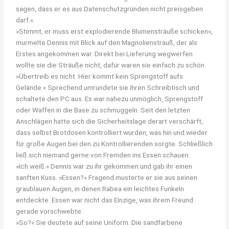
sagen, dass er es aus Datenschutzgründen nicht preisgeben
darf.«
»Stimmt, er muss erst explodierende Blumensträuße schicken«,
murmelte Dennis mit Blick auf den Magnolienstrauß, der als
Erstes angekommen war. Direkt bei Lieferung wegwerfen
wollte sie die Sträuße nicht, dafür waren sie einfach zu schön.
»Übertreib es nicht. Hier kommt kein Sprengstoff aufs
Gelände.« Sprechend umrundete sie ihren Schreibtisch und
schaltete den PC aus. Es war nahezu unmöglich, Sprengstoff
oder Waffen in die Base zu schmuggeln. Seit den letzten
Anschlägen hatte sich die Sicherheitslage derart verschärft,
dass selbst Brotdosen kontrolliert wurden, was hin und wieder
für große Augen bei den zu Kontrollierenden sorgte. Schließlich
ließ sich niemand gerne von Fremden ins Essen schauen.
»Ich weiß.« Dennis war zu ihr gekommen und gab ihr einen
sanften Kuss. »Essen?« Fragend musterte er sie aus seinen
graublauen Augen, in denen Rabea ein leichtes Funkeln
entdeckte. Essen war nicht das Einzige, was ihrem Freund
gerade vorschwebte.
»So?« Sie deutete auf seine Uniform. Die sandfarbene