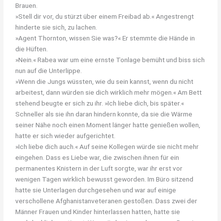
Brauen.
»Stell dir vor, du stürzt über einem Freibad ab.« Angestrengt
hinderte sie sich, zu lachen.
»Agent Thornton, wissen Sie was?« Er stemmte die Hände in
die Hüften.
»Nein.« Rabea war um eine ernste Tonlage bemüht und biss sich
nun auf die Unterlippe.
»Wenn die Jungs wüssten, wie du sein kannst, wenn du nicht
arbeitest, dann würden sie dich wirklich mehr mögen.« Am Bett
stehend beugte er sich zu ihr. »Ich liebe dich, bis später.«
Schneller als sie ihn daran hindern konnte, da sie die Wärme
seiner Nähe noch einen Moment länger hatte genießen wollen,
hatte er sich wieder aufgerichtet.
»Ich liebe dich auch.« Auf seine Kollegen würde sie nicht mehr
eingehen. Dass es Liebe war, die zwischen ihnen für ein
permanentes Knistern in der Luft sorgte, war ihr erst vor
wenigen Tagen wirklich bewusst geworden. Im Büro sitzend
hatte sie Unterlagen durchgesehen und war auf einige
verschollene Afghanistanveteranen gestoßen. Dass zwei der
Männer Frauen und Kinder hinterlassen hatten, hatte sie