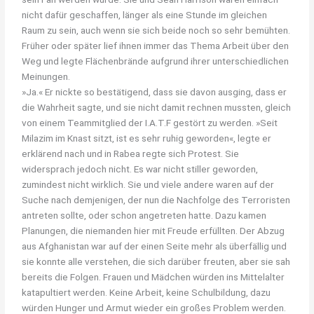
nicht dafür geschaffen, länger als eine Stunde im gleichen
Raum zu sein, auch wenn sie sich beide noch so sehr bemühten.
Früher oder später lief ihnen immer das Thema Arbeit über den
Weg und legte Flächenbrände aufgrund ihrer unterschiedlichen
Meinungen.
»Ja.« Er nickte so bestätigend, dass sie davon ausging, dass er
die Wahrheit sagte, und sie nicht damit rechnen mussten, gleich
von einem Teammitglied der I.A.T.F gestört zu werden. »Seit
Milazim im Knast sitzt, ist es sehr ruhig geworden«, legte er
erklärend nach und in Rabea regte sich Protest. Sie
widersprach jedoch nicht. Es war nicht stiller geworden,
zumindest nicht wirklich. Sie und viele andere waren auf der
Suche nach demjenigen, der nun die Nachfolge des Terroristen
antreten sollte, oder schon angetreten hatte. Dazu kamen
Planungen, die niemanden hier mit Freude erfüllten. Der Abzug
aus Afghanistan war auf der einen Seite mehr als überfällig und
sie konnte alle verstehen, die sich darüber freuten, aber sie sah
bereits die Folgen. Frauen und Mädchen würden ins Mittelalter
katapultiert werden. Keine Arbeit, keine Schulbildung, dazu
würden Hunger und Armut wieder ein großes Problem werden.