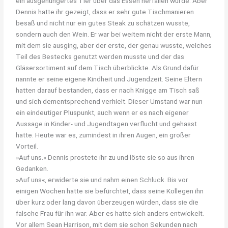
ein ausgehungertes Tier über das Essen herfallen würde. Aber
Dennis hatte ihr gezeigt, dass er sehr gute Tischmanieren
besaß und nicht nur ein gutes Steak zu schätzen wusste,
sondern auch den Wein. Er war bei weitem nicht der erste Mann,
mit dem sie ausging, aber der erste, der genau wusste, welches
Teil des Bestecks genutzt werden musste und der das
Gläsersortiment auf dem Tisch überblickte. Als Grund dafür
nannte er seine eigene Kindheit und Jugendzeit. Seine Eltern
hatten darauf bestanden, dass er nach Knigge am Tisch saß
und sich dementsprechend verhielt. Dieser Umstand war nun
ein eindeutiger Pluspunkt, auch wenn er es nach eigener
Aussage in Kinder- und Jugendtagen verflucht und gehasst
hatte. Heute war es, zumindest in ihren Augen, ein großer
Vorteil.
»Auf uns.« Dennis prostete ihr zu und löste sie so aus ihren
Gedanken.
»Auf uns«, erwiderte sie und nahm einen Schluck. Bis vor
einigen Wochen hatte sie befürchtet, dass seine Kollegen ihn
über kurz oder lang davon überzeugen würden, dass sie die
falsche Frau für ihn war. Aber es hatte sich anders entwickelt.
Vor allem Sean Harrison, mit dem sie schon Sekunden nach