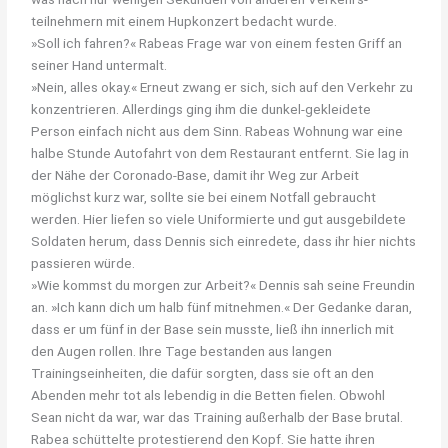
teilnehmern mit einem Hupkonzert bedacht wurde.
»Soll ich fahren?« Rabeas Frage war von einem festen Griff an
seiner Hand untermalt.
»Nein, alles okay.« Erneut zwang er sich, sich auf den Verkehr zu
konzentrieren. Allerdings ging ihm die dunkel-gekleidete
Person einfach nicht aus dem Sinn. Rabeas Wohnung war eine
halbe Stunde Autofahrt von dem Restaurant entfernt. Sie lag in
der Nähe der Coronado-Base, damit ihr Weg zur Arbeit
möglichst kurz war, sollte sie bei einem Notfall gebraucht
werden. Hier liefen so viele Uniformierte und gut ausgebildete
Soldaten herum, dass Dennis sich einredete, dass ihr hier nichts
passieren würde.
»Wie kommst du morgen zur Arbeit?« Dennis sah seine Freundin
an. »Ich kann dich um halb fünf mitnehmen.« Der Gedanke daran,
dass er um fünf in der Base sein musste, ließ ihn innerlich mit
den Augen rollen. Ihre Tage bestanden aus langen
Trainingseinheiten, die dafür sorgten, dass sie oft an den
Abenden mehr tot als lebendig in die Betten fielen. Obwohl
Sean nicht da war, war das Training außerhalb der Base brutal.
Rabea schüttelte protestierend den Kopf. Sie hatte ihren