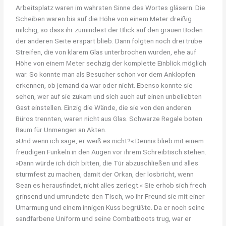
Arbeitsplatz waren im wahrsten Sinne des Wortes gläsern. Die
Scheiben waren bis auf die Höhe von einem Meter dreißig
milchig, so dass ihr zumindest der Blick auf den grauen Boden
der anderen Seite erspart blieb. Dann folgten noch drei trübe
Streifen, die von klarem Glas unterbrochen wurden, ehe auf
Höhe von einem Meter sechzig der komplette Einblick möglich
war. So konnte man als Besucher schon vor dem Anklopfen
erkennen, ob jemand da war oder nicht. Ebenso konnte sie
sehen, wer auf sie zukam und sich auch auf einen unbeliebten
Gast einstellen. Einzig die Wände, die sie von den anderen
Büros trennten, waren nicht aus Glas. Schwarze Regale boten
Raum für Unmengen an Akten.
»Und wenn ich sage, er weiß es nicht?« Dennis blieb mit einem
freudigen Funkeln in den Augen vor ihrem Schreibtisch stehen.
»Dann würde ich dich bitten, die Tür abzuschließen und alles
sturmfest zu machen, damit der Orkan, der losbricht, wenn
Sean es herausfindet, nicht alles zerlegt.« Sie erhob sich frech
grinsend und umrundete den Tisch, wo ihr Freund sie mit einer
Umarmung und einem innigen Kuss begrüßte. Da er noch seine
sandfarbene Uniform und seine Combatboots trug, war er