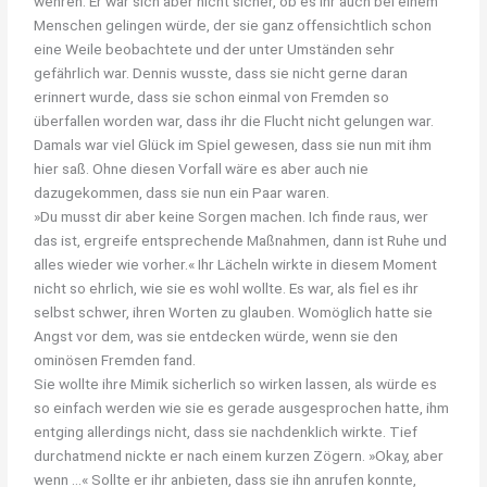
wehren. Er war sich aber nicht sicher, ob es ihr auch bei einem
Menschen gelingen würde, der sie ganz offensichtlich schon
eine Weile beobachtete und der unter Umständen sehr
gefährlich war. Dennis wusste, dass sie nicht gerne daran
erinnert wurde, dass sie schon einmal von Fremden so
überfallen worden war, dass ihr die Flucht nicht gelungen war.
Damals war viel Glück im Spiel gewesen, dass sie nun mit ihm
hier saß. Ohne diesen Vorfall wäre es aber auch nie
dazugekommen, dass sie nun ein Paar waren.
»Du musst dir aber keine Sorgen machen. Ich finde raus, wer
das ist, ergreife entsprechende Maßnahmen, dann ist Ruhe und
alles wieder wie vorher.« Ihr Lächeln wirkte in diesem Moment
nicht so ehrlich, wie sie es wohl wollte. Es war, als fiel es ihr
selbst schwer, ihren Worten zu glauben. Womöglich hatte sie
Angst vor dem, was sie entdecken würde, wenn sie den
ominösen Fremden fand.
Sie wollte ihre Mimik sicherlich so wirken lassen, als würde es
so einfach werden wie sie es gerade ausgesprochen hatte, ihm
entging allerdings nicht, dass sie nachdenklich wirkte. Tief
durchatmend nickte er nach einem kurzen Zögern. »Okay, aber
wenn …« Sollte er ihr anbieten, dass sie ihn anrufen konnte,