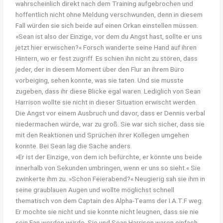
wahrscheinlich direkt nach dem Training aufgebrochen und
hoffentlich nicht ohne Meldung verschwunden, denn in diesem
Fall würden sie sich beide auf einen Orkan einstellen müssen.
»Sean ist also der Einzige, vor dem du Angst hast, sollte er uns
jetzt hier erwischen?« Forsch wanderte seine Hand auf ihren
Hintern, wo er fest zugriff. Es schien ihn nicht zu stören, dass
jeder, der in diesem Moment über den Flur an ihrem Büro
vorbeiging, sehen konnte, was sie taten. Und sie musste
zugeben, dass ihr diese Blicke egal waren. Lediglich von Sean
Harrison wollte sie nicht in dieser Situation erwischt werden.
Die Angst vor einem Ausbruch und davor, dass er Dennis verbal
niedermachen würde, war zu groß. Sie war sich sicher, dass sie
mit den Reaktionen und Sprüchen ihrer Kollegen umgehen
konnte. Bei Sean lag die Sache anders.
»Er ist der Einzige, von dem ich befürchte, er könnte uns beide
innerhalb von Sekunden umbringen, wenn er uns so sieht.« Sie
zwinkerte ihm zu. »Schon Feierabend?« Neugierig sah sie ihm in
seine graublauen Augen und wollte möglichst schnell
thematisch von dem Captain des Alpha-Teams der I.A.T.F weg.
Er mochte sie nicht und sie konnte nicht leugnen, dass sie nie
sein Fan werden würde. Sie und Sean Harrison waren einfach