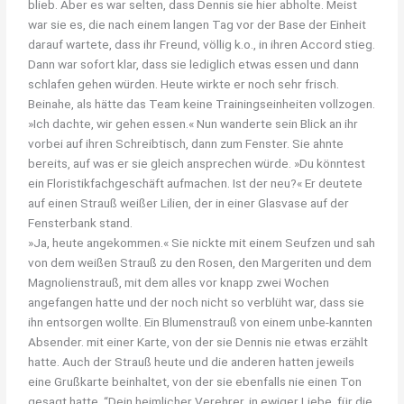
blieb. Aber es war selten, dass Dennis sie hier abholte. Meist
war sie es, die nach einem langen Tag vor der Base der Einheit
darauf wartete, dass ihr Freund, völlig k.o., in ihren Accord stieg.
Dann war sofort klar, dass sie lediglich etwas essen und dann
schlafen gehen würden. Heute wirkte er noch sehr frisch.
Beinahe, als hätte das Team keine Trainingseinheiten vollzogen.
»Ich dachte, wir gehen essen.« Nun wanderte sein Blick an ihr
vorbei auf ihren Schreibtisch, dann zum Fenster. Sie ahnte
bereits, auf was er sie gleich ansprechen würde. »Du könntest
ein Floristikfachgeschäft aufmachen. Ist der neu?« Er deutete
auf einen Strauß weißer Lilien, der in einer Glasvase auf der
Fensterbank stand.
»Ja, heute angekommen.« Sie nickte mit einem Seufzen und sah
von dem weißen Strauß zu den Rosen, den Margeriten und dem
Magnolienstrauß, mit dem alles vor knapp zwei Wochen
angefangen hatte und der noch nicht so verblüht war, dass sie
ihn entsorgen wollte. Ein Blumenstrauß von einem unbe-kannten
Absender. mit einer Karte, von der sie Dennis nie etwas erzählt
hatte. Auch der Strauß heute und die anderen hatten jeweils
eine Grußkarte beinhaltet, von der sie ebenfalls nie einen Ton
gesagt hatte. “Dein heimlicher Verehrer, in ewiger Liebe, für die