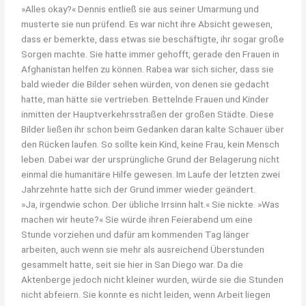
»Alles okay?« Dennis entließ sie aus seiner Umarmung und
musterte sie nun prüfend. Es war nicht ihre Absicht gewesen,
dass er bemerkte, dass etwas sie beschäftigte, ihr sogar große
Sorgen machte. Sie hatte immer gehofft, gerade den Frauen in
Afghanistan helfen zu können. Rabea war sich sicher, dass sie
bald wieder die Bilder sehen würden, von denen sie gedacht
hatte, man hätte sie vertrieben. Bettelnde Frauen und Kinder
inmitten der Hauptverkehrsstraßen der großen Städte. Diese
Bilder ließen ihr schon beim Gedanken daran kalte Schauer über
den Rücken laufen. So sollte kein Kind, keine Frau, kein Mensch
leben. Dabei war der ursprüngliche Grund der Belagerung nicht
einmal die humanitäre Hilfe gewesen. Im Laufe der letzten zwei
Jahrzehnte hatte sich der Grund immer wieder geändert.
»Ja, irgendwie schon. Der übliche Irrsinn halt.« Sie nickte. »Was
machen wir heute?« Sie würde ihren Feierabend um eine
Stunde vorziehen und dafür am kommenden Tag länger
arbeiten, auch wenn sie mehr als ausreichend Überstunden
gesammelt hatte, seit sie hier in San Diego war. Da die
Aktenberge jedoch nicht kleiner wurden, würde sie die Stunden
nicht abfeiern. Sie konnte es nicht leiden, wenn Arbeit liegen