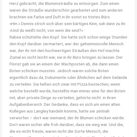
Herz gebracht, die Blumensträuße zu entsorgen. Zum einen
waren die Sträuße wunderschön gearbeitet und zum anderen
brachten sie Farbe und Duft in ihr sonst so tristes Büro.
»Hm.« Dennis strich sich über sein bärtiges Kinn, sah dann zu ihr.
»Und du weißt nicht, von wem die sind?«
Rabea schüttelte den Kopf. Sie hatte sich schon einige Stunden
den Kopf darüber zermartert, wer der geheimnisvolle Mensch
war, der ihr mit den hochwertigen Sträußen den Hof machte.
Zumal es nicht leicht war, sie in ihr Büro bringen zu lassen. Der
Florist gab sie an einem der Wachposten ab, die dann einen
Boten schicken mussten. Jedoch waren solche Boten
eigentlich dazu da, Dokumente oder Ähnliches auf dem Gelände
zu verteilen. Sie ließen sich zwar mit Pizza bestechen, wenn
welche bestellt wurde, bestellte man immer eine für den Boten
mit, aber private Dinge zu verteilen, gehörte nicht in ihren
Aufgabenbereich. Der Gedanke, dass es sich um einen alten
Kollegen aus Langley handeln könnte, hatte sie zeitnah
verworfen – dort war niemand, der ihr Blumen schicken würde.
Dort waren sicher alle froh darüber, dass sie weg war. Und die,
die es nicht freute, waren nicht die Sorte Mensch, die