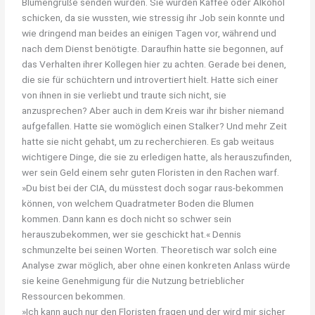
Blumengrüße senden würden. Sie würden Kaffee oder Alkohol
schicken, da sie wussten, wie stressig ihr Job sein konnte und
wie dringend man beides an einigen Tagen vor, während und
nach dem Dienst benötigte. Daraufhin hatte sie begonnen, auf
das Verhalten ihrer Kollegen hier zu achten. Gerade bei denen,
die sie für schüchtern und introvertiert hielt. Hatte sich einer
von ihnen in sie verliebt und traute sich nicht, sie
anzusprechen? Aber auch in dem Kreis war ihr bisher niemand
aufgefallen. Hatte sie womöglich einen Stalker? Und mehr Zeit
hatte sie nicht gehabt, um zu recherchieren. Es gab weitaus
wichtigere Dinge, die sie zu erledigen hatte, als herauszufinden,
wer sein Geld einem sehr guten Floristen in den Rachen warf.
»Du bist bei der CIA, du müsstest doch sogar raus-bekommen
können, von welchem Quadratmeter Boden die Blumen
kommen. Dann kann es doch nicht so schwer sein
herauszubekommen, wer sie geschickt hat.« Dennis
schmunzelte bei seinen Worten. Theoretisch war solch eine
Analyse zwar möglich, aber ohne einen konkreten Anlass würde
sie keine Genehmigung für die Nutzung betrieblicher
Ressourcen bekommen.
»Ich kann auch nur den Floristen fragen und der wird mir sicher