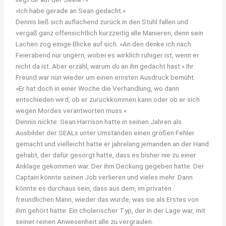
»Ich habe gerade an Sean gedacht.«
Dennis ließ sich auflachend zurück in den Stuhl fallen und
vergaß ganz offensichtlich kurzzeitig alle Manieren, denn sein
Lachen zog einige Blicke auf sich. »An den denke ich nach
Feierabend nur ungern, wobei es wirklich ruhiger ist, wenn er
nicht da ist. Aber erzähl, warum du an ihn gedacht hast.« Ihr
Freund war nun wieder um einen ernsten Ausdruck bemüht.
»Er hat doch in einer Woche die Verhandlung, wo dann
entschieden wird, ob er zurückkommen kann oder ob er sich
wegen Mordes verantworten muss.«
Dennis nickte. Sean Harrison hatte in seinen Jahren als
Ausbilder der SEALs unter Umständen einen großen Fehler
gemacht und vielleicht hatte er jahrelang jemanden an der Hand
gehabt, der dafür gesorgt hatte, dass es bisher nie zu einer
Anklage gekommen war. Der ihm Deckung gegeben hatte. Der
Captain könnte seinen Job verlieren und vieles mehr. Dann
könnte es durchaus sein, dass aus dem, im privaten
freundlichen Mann, wieder das wurde, was sie als Erstes von
ihm gehört hatte. Ein cholerischer Typ, der in der Lage war, mit
seiner reinen Anwesenheit alle zu vergraulen.