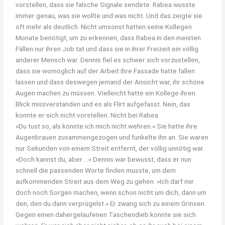
vorstellen, dass sie falsche Signale sendete. Rabea wusste
immer genau, was sie wollte und was nicht. Und das zeigte sie
oft mehr als deutlich. Nicht umsonst hatten seine Kollegen
Monate benötigt, um zu erkennen, dass Rabea in den meisten
Fällen nur ihren Job tat und dass sie in ihrer Freizeit ein völlig
anderer Mensch war. Dennis fiel es schwer sich vorzustellen,
dass sie womöglich auf der Arbeit ihre Fassade hatte fallen
lassen und dass deswegen jemand der Ansicht war, ihr schöne
Augen machen zu müssen. Vielleicht hatte ein Kollege ihren
Blick missverstanden und es als Flirt aufgefasst. Nein, das
konnte er sich nicht vorstellen. Nicht bei Rabea.
»Du tust so, als könnte ich mich nicht wehren.« Sie hatte ihre
Augenbrauen zusammengezogen und funkelte ihn an. Sie waren
nur Sekunden von einem Streit entfernt, der völlig unnötig war.
»Doch kannst du, aber …« Dennis war bewusst, dass er nun
schnell die passenden Worte finden musste, um dem
aufkommenden Streit aus dem Weg zu gehen. »Ich darf mir
doch noch Sorgen machen, wenn schon nicht um dich, dann um
den, den du dann verprügelst.« Er zwang sich zu einem Grinsen.
Gegen einen dahergelaufenen Taschendieb konnte sie sich