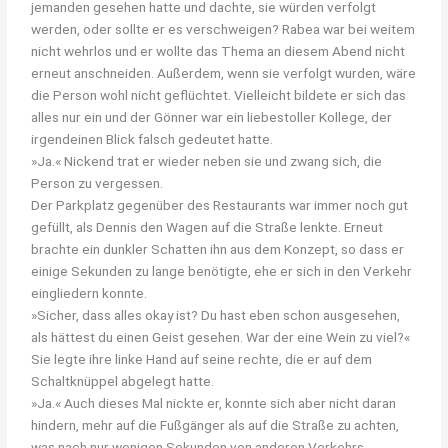
jemanden gesehen hatte und dachte, sie würden verfolgt
werden, oder sollte er es verschweigen? Rabea war bei weitem
nicht wehrlos und er wollte das Thema an diesem Abend nicht
erneut anschneiden. Außerdem, wenn sie verfolgt wurden, wäre
die Person wohl nicht geflüchtet. Vielleicht bildete er sich das
alles nur ein und der Gönner war ein liebestoller Kollege, der
irgendeinen Blick falsch gedeutet hatte.
»Ja.« Nickend trat er wieder neben sie und zwang sich, die
Person zu vergessen.
Der Parkplatz gegenüber des Restaurants war immer noch gut
gefüllt, als Dennis den Wagen auf die Straße lenkte. Erneut
brachte ein dunkler Schatten ihn aus dem Konzept, so dass er
einige Sekunden zu lange benötigte, ehe er sich in den Verkehr
eingliedern konnte.
»Sicher, dass alles okay ist? Du hast eben schon ausgesehen,
als hättest du einen Geist gesehen. War der eine Wein zu viel?«
Sie legte ihre linke Hand auf seine rechte, die er auf dem
Schaltknüppel abgelegt hatte.
»Ja.« Auch dieses Mal nickte er, konnte sich aber nicht daran
hindern, mehr auf die Fußgänger als auf die Straße zu achten,
was nach nur wenigen Sekunden von anderen Verkehrs-