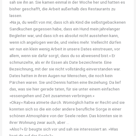
sah sie ihn an. Sie kamen einmal in der Woche her und hatten es
bisher geschafft, die Arbeit außerhalb des Restaurants zu
lassen.
»Na ja, du weißt von mir, dass ich als Kind die selbstgebackenen
Sandkuchen gegessen habe, dass ein Hund mein jahrelanger
Begleiter war, und dass ich es absolut nicht ausstehen kann,
wenn ich angelogen werde, und vieles mehr. Vielleicht dürfen
wir nun ein klein wenig Arbeit in unsere Dates einstreuen, vor
allem, wenn sie dafür sorgt, dass du so abwesend bist.« Er
schmunzelte, als er ihr Essen als Date bezeichnete. Eine
Bezeichnung, mit der sie nicht vollständig einverstanden war.
Dates hatten in ihren Augen nur Menschen, die noch kein
Pärchen waren. Sie und Dennis hatten eine Beziehung. Da lief
das, was sie hier gerade taten, für sie unter einem einfachen
»essengehen und Zeit zusammen verbringen.«
»Okay.« Rabea atmete durch. Womöglich hatte er Recht und sie
konnten sich so die ein oder andere berufliche Sorge in einer
schönen Atmosphäre von der Seele reden. Das könnten sie in
ihrer Wohnung zwar auch, aber …
»Also?« Er beugte sich vor und sah sie interessiert an. »Was
liegt dir auf der Seele?«