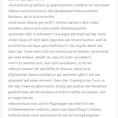
»Du könntest ja einfach zu spät kommen«, erklärte sie mit einem
Gähnen und betrachtete das Muskelspiel seines nackten
Rückens, als er sich streckte.
»Und heute Abend gar nicht?« Dennis sah kurz über seine
Schulter, ehe er sich nach seiner Kleidung bückte.
»Kommen oder erscheinen?« Sie legte den Kopf auf die Seite.
»Oder muss ich dich dann irgendwo am Strand suchen, weil du
es nicht bis zur Base geschafft hast?« Sie zog ihn damit auf,
dass das Team mehr Zeit am Strand und im Wasser verbrachte
als viele andere. »Weißt du, was ich nicht verstehe?«
»Hm?« Er wandte sich, sein Shirt anziehend, zu ihr um.
»Warum trainiert ihr wie Wilde im Wasser, wenn es in
Afghanistan, Kenia und Mali so gut wie keins gibt?« Sie war
gespannt auf seine Antwort. Dass das Training in der Form, in
der das Team es absolvierte, einzig zum Aufbau der Kondition
gedacht war, war ihr bewusst und doch wollte sie wissen, was
er sagen würde.
»Warum muss man sich in Flugzeugen den Mist mit den
Schwimmwesten anhören, wenn man Inland fliegt?« Dennis
schloss seine Hose und musterte sie mit hochgezogenen