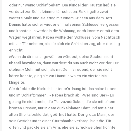
oder nur wenig Schlaf bekam. Die Klingel der Haustür ließ sie
verdutzt zur Schlafzimmertür schauen. Es klingelte zwei
weitere Male und sie stieg mit einem Grinsen aus dem Bett.
Dennis hatte sicher wieder einmal seinen Schlüssel vergessen
und konnte nun weder in die Wohnung, noch konnte er mit dem
Wagen wegfahren. Rabea wollte den Schlüssel vom Nachttisch
mit zur Tür nehmen, als sie sich ein Shirt überzog, aber dort lag
er nicht.
»Wenn du dir mal angewöhnen würdest, deine Sachen nicht
überall hinzulegen, dann würdest du nun auch nicht vor der Tür
stehen.« Mehr mit sich, als mit Dennis redend, der sie nicht
hören konnte, ging sie zur Haustür, wo es ein viertes Mal
klingelte.
Sie drückte die Klinke hinunter. »Ordnung ist das halbe Leben
und im Schlafzimmer …« Rabea brach ab. »Wer sind Sie?« Es
gelang ihr nicht mehr, die Tür zuzudrücken, die sie mit einem
breiten Grinsen, nur in dem dunkelblauen Shirt und mit einer
alten Shorts bekleidet, geöffnet hatte. Der große Mann, der
sein Gesicht unter einer Sturmhaube verbarg, hielt die Tür
offen und packte sie am Arm, ehe sie zurückweichen konnte.