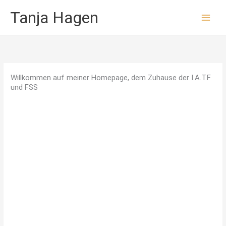
Zum
Tanja Hagen
Inhalt
springen
Willkommen auf meiner Homepage, dem Zuhause der I.A.T.F
und FSS