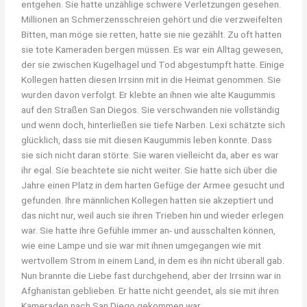
entgehen. Sie hatte unzählige schwere Verletzungen gesehen.
Millionen an Schmerzensschreien gehört und die verzweifelten
Bitten, man möge sie retten, hatte sie nie gezählt. Zu oft hatten
sie tote Kameraden bergen müssen. Es war ein Alltag gewesen,
der sie zwischen Kugelhagel und Tod abgestumpft hatte. Einige
Kollegen hatten diesen Irrsinn mit in die Heimat genommen. Sie
wurden davon verfolgt. Er klebte an ihnen wie alte Kaugummis
auf den Straßen San Diegos. Sie verschwanden nie vollständig
und wenn doch, hinterließen sie tiefe Narben. Lexi schätzte sich
glücklich, dass sie mit diesen Kaugummis leben konnte. Dass
sie sich nicht daran störte. Sie waren vielleicht da, aber es war
ihr egal. Sie beachtete sie nicht weiter. Sie hatte sich über die
Jahre einen Platz in dem harten Gefüge der Armee gesucht und
gefunden. Ihre männlichen Kollegen hatten sie akzeptiert und
das nicht nur, weil auch sie ihren Trieben hin und wieder erlegen
war. Sie hatte ihre Gefühle immer an- und ausschalten können,
wie eine Lampe und sie war mit ihnen umgegangen wie mit
wertvollem Strom in einem Land, in dem es ihn nicht überall gab.
Nun brannte die Liebe fast durchgehend, aber der Irrsinn war in
Afghanistan geblieben. Er hatte nicht geendet, als sie mit ihren
Kameraden nach San Diego gekommen war.