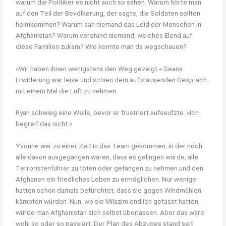
warum die Politiker es nicht auch so sahen. Warum hörte man
auf den Teil der Bevölkerung, der sagte, die Soldaten sollten
heimkommen? Warum sah niemand das Leid der Menschen in
Afghanistan? Warum verstand niemand, welches Elend auf
diese Familien zukam? Wie konnte man da wegschauen?
»Wir haben ihnen wenigstens den Weg gezeigt.« Seans
Erwiderung war leise und schien dem aufbrausenden Gespräch
mit einem Mal die Luft zu nehmen.
Ryan schwieg eine Weile, bevor er frustriert aufseufzte. »Ich
begreif das nicht.«
Yvonne war zu einer Zeit in das Team gekommen, in der noch
alle davon ausgegangen waren, dass es gelingen würde, alle
Terroristenführer zu töten oder gefangen zu nehmen und den
Afghanen ein friedliches Leben zu ermöglichen. Nur wenige
hatten schon damals befürchtet, dass sie gegen Windmühlen
kämpfen würden. Nun, wo sie Milazim endlich gefasst hatten,
würde man Afghanistan sich selbst überlassen. Aber das wäre
wohl so oder so passiert. Der Plan des Abzuges stand seit