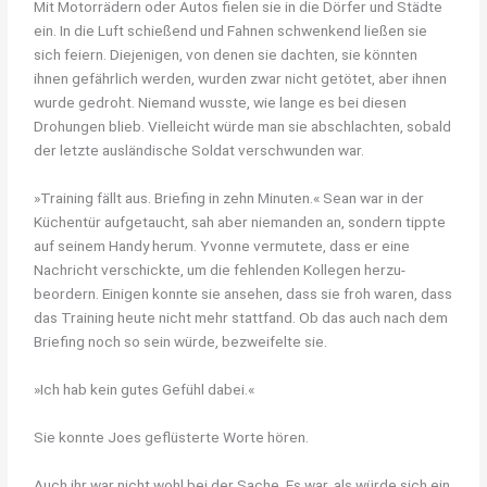
Mit Motorrädern oder Autos fielen sie in die Dörfer und Städte
ein. In die Luft schießend und Fahnen schwenkend ließen sie
sich feiern. Diejenigen, von denen sie dachten, sie könnten
ihnen gefährlich werden, wurden zwar nicht getötet, aber ihnen
wurde gedroht. Niemand wusste, wie lange es bei diesen
Drohungen blieb. Vielleicht würde man sie abschlachten, sobald
der letzte ausländische Soldat verschwunden war.
»Training fällt aus. Briefing in zehn Minuten.« Sean war in der
Küchentür aufgetaucht, sah aber niemanden an, sondern tippte
auf seinem Handy herum. Yvonne vermutete, dass er eine
Nachricht verschickte, um die fehlenden Kollegen herzu-
beordern. Einigen konnte sie ansehen, dass sie froh waren, dass
das Training heute nicht mehr stattfand. Ob das auch nach dem
Briefing noch so sein würde, bezweifelte sie.
»Ich hab kein gutes Gefühl dabei.«
Sie konnte Joes geflüsterte Worte hören.
Auch ihr war nicht wohl bei der Sache. Es war, als würde sich ein