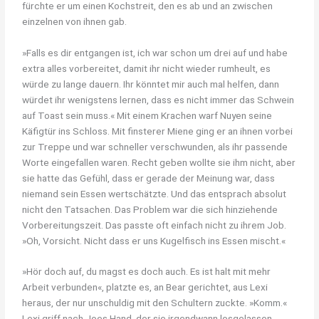
fürchte er um einen Kochstreit, den es ab und an zwischen
einzelnen von ihnen gab.
»Falls es dir entgangen ist, ich war schon um drei auf und habe
extra alles vorbereitet, damit ihr nicht wieder rumheult, es
würde zu lange dauern. Ihr könntet mir auch mal helfen, dann
würdet ihr wenigstens lernen, dass es nicht immer das Schwein
auf Toast sein muss.« Mit einem Krachen warf Nuyen seine
Käfigtür ins Schloss. Mit finsterer Miene ging er an ihnen vorbei
zur Treppe und war schneller verschwunden, als ihr passende
Worte eingefallen waren. Recht geben wollte sie ihm nicht, aber
sie hatte das Gefühl, dass er gerade der Meinung war, dass
niemand sein Essen wertschätzte. Und das entsprach absolut
nicht den Tatsachen. Das Problem war die sich hinziehende
Vorbereitungszeit. Das passte oft einfach nicht zu ihrem Job.
»Oh, Vorsicht. Nicht dass er uns Kugelfisch ins Essen mischt.«
»Hör doch auf, du magst es doch auch. Es ist halt mit mehr
Arbeit verbunden«, platzte es, an Bear gerichtet, aus Lexi
heraus, der nur unschuldig mit den Schultern zuckte. »Komm.«
Lexi griff nach Joes Hand, der sie irgendwann losgelassen