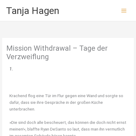
Zum
Tanja Hagen
Inhalt
springen
Mission Withdrawal – Tage der
Verzweiflung
1.
Krachend flog eine Tür im Flur gegen eine Wand und sorgte so
dafür, dass sie ihre Gespräche in der großen Küche
unterbrachen.
»Die sind doch alle bescheuert, das können die doch nicht ernst
meinen!«, blaffte Ryan DeSanto so laut, dass man ihn vermutlich
im gesamten Gebäude hören konnte.