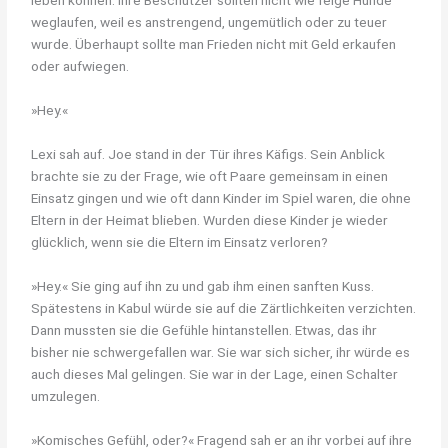
leben können. Ihre Beschützer sollten nicht wie feige Hunde
weglaufen, weil es anstrengend, ungemütlich oder zu teuer
wurde. Überhaupt sollte man Frieden nicht mit Geld erkaufen
oder aufwiegen.
»Hey.«
Lexi sah auf. Joe stand in der Tür ihres Käfigs. Sein Anblick
brachte sie zu der Frage, wie oft Paare gemeinsam in einen
Einsatz gingen und wie oft dann Kinder im Spiel waren, die ohne
Eltern in der Heimat blieben. Wurden diese Kinder je wieder
glücklich, wenn sie die Eltern im Einsatz verloren?
»Hey.« Sie ging auf ihn zu und gab ihm einen sanften Kuss.
Spätestens in Kabul würde sie auf die Zärtlichkeiten verzichten.
Dann mussten sie die Gefühle hintanstellen. Etwas, das ihr
bisher nie schwergefallen war. Sie war sich sicher, ihr würde es
auch dieses Mal gelingen. Sie war in der Lage, einen Schalter
umzulegen.
»Komisches Gefühl, oder?« Fragend sah er an ihr vorbei auf ihre