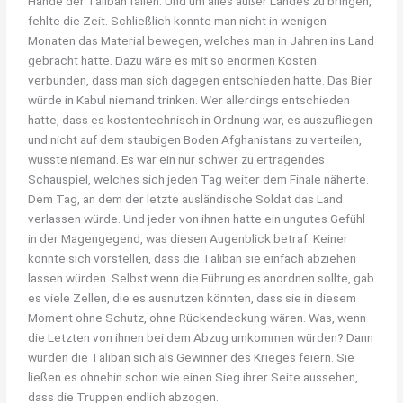
Hände der Taliban fallen. Und um alles außer Landes zu bringen,
fehlte die Zeit. Schließlich konnte man nicht in wenigen
Monaten das Material bewegen, welches man in Jahren ins Land
gebracht hatte. Dazu wäre es mit so enormen Kosten
verbunden, dass man sich dagegen entschieden hatte. Das Bier
würde in Kabul niemand trinken. Wer allerdings entschieden
hatte, dass es kostentechnisch in Ordnung war, es auszufliegen
und nicht auf dem staubigen Boden Afghanistans zu verteilen,
wusste niemand. Es war ein nur schwer zu ertragendes
Schauspiel, welches sich jeden Tag weiter dem Finale näherte.
Dem Tag, an dem der letzte ausländische Soldat das Land
verlassen würde. Und jeder von ihnen hatte ein ungutes Gefühl
in der Magengegend, was diesen Augenblick betraf. Keiner
konnte sich vorstellen, dass die Taliban sie einfach abziehen
lassen würden. Selbst wenn die Führung es anordnen sollte, gab
es viele Zellen, die es ausnutzen könnten, dass sie in diesem
Moment ohne Schutz, ohne Rückendeckung wären. Was, wenn
die Letzten von ihnen bei dem Abzug umkommen würden? Dann
würden die Taliban sich als Gewinner des Krieges feiern. Sie
ließen es ohnehin schon wie einen Sieg ihrer Seite aussehen,
dass die Truppen endlich abzogen.