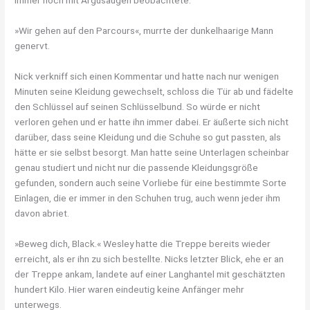
immer noch mit Argusaugen beobachtete.
»Wir gehen auf den Parcours«, murrte der dunkelhaarige Mann
genervt.
Nick verkniff sich einen Kommentar und hatte nach nur wenigen
Minuten seine Kleidung gewechselt, schloss die Tür ab und fädelte
den Schlüssel auf seinen Schlüsselbund. So würde er nicht
verloren gehen und er hatte ihn immer dabei. Er äußerte sich nicht
darüber, dass seine Kleidung und die Schuhe so gut passten, als
hätte er sie selbst besorgt. Man hatte seine Unterlagen scheinbar
genau studiert und nicht nur die passende Kleidungsgröße
gefunden, sondern auch seine Vorliebe für eine bestimmte Sorte
Einlagen, die er immer in den Schuhen trug, auch wenn jeder ihm
davon abriet.
»Beweg dich, Black.« Wesley hatte die Treppe bereits wieder
erreicht, als er ihn zu sich bestellte. Nicks letzter Blick, ehe er an
der Treppe ankam, landete auf einer Langhantel mit geschätzten
hundert Kilo. Hier waren eindeutig keine Anfänger mehr
unterwegs.