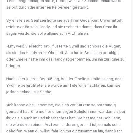
Team eingeschlagen hatte, richtig war. Der Zusammenhalt wurde
selbst durch die internen Reibereien gestärkt.
Syrells leises Seufzen holte sie aus ihren Gedanken. Unvermittelt
reichte er ihr sein Handy und sie rechnete damit, dass Sean ihr
sagen würde, sie solle alleine zum Arzt fahren.
»Emy weiß vielleicht Rat«, flüsterte Syrell und schloss die Augen,
als sie das Handy an ihr Ohr hielt. Also hatte Sean sich beruhigt,
oder Emelie hatte ihm das Handy abgenommen, um ihn zur Ruhe zu
bringen.
Nach einer kurzen Begrüßung, bei der Emelie so müde klang, dass
Yvonne befürchtete, sie würde am Telefon einschlafen, kam sie
jedoch schnell zur Sache.
»Ich kenne eine Hebamme, die sich vor Kurzem selbstständig
gemacht hat. Eine meiner ehemaligen Schülerinnen war damals bei
ihr, da sie auch im Bad übernachtet hat. Sie hat meiner Schülerin,
die wie du von einem Arzt zum anderen gerannt ist, damals sehr
geholfen. Wenn du willst, fahr ich mit dir zusammen hin, dann kann