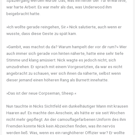
Spaziergang werden würde. Das, was ihn hinter der Tür erwartete,
war harte Arbeit. Es war mehr als das, was Underwood ihm
beigebracht hatte.
»Ich wollte gerade reingehen, Sir.« Nick salutierte, auch wenn er
wusste, dass diese Geste zu spät kam.
»Gambit, was machst du da? Warum hampelt der vor dir rum?« Wer
auch immer sich gerade von hinten näherte, hatte eine sehr tiefe
Stimme und klang amüsiert. Nick wagte es jedoch nicht, sich
umzudrehen. Er sprach mit einem Vorgesetzten, da war es nicht
angebracht zu schauen, wer sich ihnen da näherte, selbst wenn
dieser jemand einen höheren Rang als Burnett innehatte.
»Das ist der neue Corpseman, Sheep.«
Nun tauchte in Nicks Sichtfeld ein dunkelhäutiger Mann mit krausen
Haaren auf. Es machte den Anschein, als hätte er sie seit Wochen
nicht mehr gepflegt. An der camouflagefarbenen Uniform des ihm
Fremden konnte Nick kein Abzeichen finden, was ihn nervös
werden ließ. Was, wenn es ein ranghöherer Offizier war? Er wollte