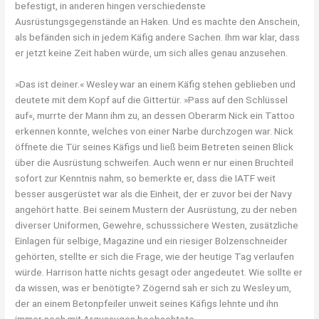
befestigt, in anderen hingen verschiedenste
Ausrüstungsgegenstände an Haken. Und es machte den Anschein,
als befänden sich in jedem Käfig andere Sachen. Ihm war klar, dass
er jetzt keine Zeit haben würde, um sich alles genau anzusehen.
»Das ist deiner.« Wesley war an einem Käfig stehen geblieben und
deutete mit dem Kopf auf die Gittertür. »Pass auf den Schlüssel
auf«, murrte der Mann ihm zu, an dessen Oberarm Nick ein Tattoo
erkennen konnte, welches von einer Narbe durchzogen war. Nick
öffnete die Tür seines Käfigs und ließ beim Betreten seinen Blick
über die Ausrüstung schweifen. Auch wenn er nur einen Bruchteil
sofort zur Kenntnis nahm, so bemerkte er, dass die IATF weit
besser ausgerüstet war als die Einheit, der er zuvor bei der Navy
angehört hatte. Bei seinem Mustern der Ausrüstung, zu der neben
diverser Uniformen, Gewehre, schusssichere Westen, zusätzliche
Einlagen für selbige, Magazine und ein riesiger Bolzenschneider
gehörten, stellte er sich die Frage, wie der heutige Tag verlaufen
würde. Harrison hatte nichts gesagt oder angedeutet. Wie sollte er
da wissen, was er benötigte? Zögernd sah er sich zu Wesley um,
der an einem Betonpfeiler unweit seines Käfigs lehnte und ihn