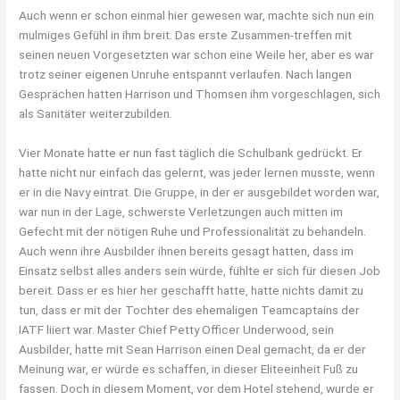
Auch wenn er schon einmal hier gewesen war, machte sich nun ein
mulmiges Gefühl in ihm breit. Das erste Zusammen-treffen mit
seinen neuen Vorgesetzten war schon eine Weile her, aber es war
trotz seiner eigenen Unruhe entspannt verlaufen. Nach langen
Gesprächen hatten Harrison und Thomsen ihm vorgeschlagen, sich
als Sanitäter weiterzubilden.
Vier Monate hatte er nun fast täglich die Schulbank gedrückt. Er
hatte nicht nur einfach das gelernt, was jeder lernen musste, wenn
er in die Navy eintrat. Die Gruppe, in der er ausgebildet worden war,
war nun in der Lage, schwerste Verletzungen auch mitten im
Gefecht mit der nötigen Ruhe und Professionalität zu behandeln.
Auch wenn ihre Ausbilder ihnen bereits gesagt hatten, dass im
Einsatz selbst alles anders sein würde, fühlte er sich für diesen Job
bereit. Dass er es hier her geschafft hatte, hatte nichts damit zu
tun, dass er mit der Tochter des ehemaligen Teamcaptains der
IATF liiert war. Master Chief Petty Officer Underwood, sein
Ausbilder, hatte mit Sean Harrison einen Deal gemacht, da er der
Meinung war, er würde es schaffen, in dieser Eliteeinheit Fuß zu
fassen. Doch in diesem Moment, vor dem Hotel stehend, wurde er