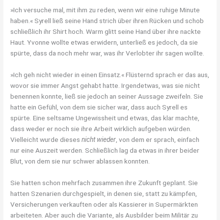
»Ich versuche mal, mit ihm zu reden, wenn wir eine ruhige Minute
haben.« Syrell ließ seine Hand strich über ihren Rücken und schob
schließlich ihr Shirt hoch. Warm glitt seine Hand über ihre nackte
Haut. Yvonne wollte etwas erwidern, unterließ es jedoch, da sie
spürte, dass da noch mehr war, was ihr Verlobter ihr sagen wollte.
»Ich geh nicht wieder in einen Einsatz.« Flüsternd sprach er das aus,
wovor sie immer Angst gehabt hatte. Irgendetwas, was sie nicht
benennen konnte, ließ sie jedoch an seiner Aussage zweifeln. Sie
hatte ein Gefühl, von dem sie sicher war, dass auch Syrell es
spürte. Eine seltsame Ungewissheit und etwas, das klar machte,
dass weder er noch sie ihre Arbeit wirklich aufgeben würden.
Vielleicht wurde dieses
nicht wieder
, von dem er sprach, einfach
nur eine Auszeit werden. Schließlich lag da etwas in ihrer beider
Blut, von dem sie nur schwer ablassen konnten.
Sie hatten schon mehrfach zusammen ihre Zukunft geplant. Sie
hatten Szenarien durchgespielt, in denen sie, statt zu kämpfen,
Versicherungen verkauften oder als Kassierer in Supermärkten
arbeiteten. Aber auch die Variante, als Ausbilder beim Militär zu