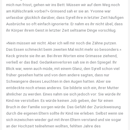
mich nun frisst, gehen wir ins Bett. Müssen wir auf dem Weg noch
am Kühlschrank vorbei?« Grinsend sah er sie an. Yvonne war
unfassbar glücklich darüber, dass Syrell ihre in letzter Zeit häufigen
Ausbrüche so oft einfach ignorierte. Er nahm es ihr nicht übel, dass
ihr Körper ihrem Geist in letzter Zeit seltsame Dinge vorschlug.
»Nein müssen wir nicht. Aber ich will mir noch die Zähne putzen.
Das Essen schmeckt beim zweiten Mal nicht mehr so besonders.«
Keck grinste sie ihn an. Bei ihren Worten eine Grimasse ziehend,
verließ er das Bad. Gedankenverloren sah sie in den Spiegel. Ihr
Blick war, wenn auch müde, mit einem Glanz, den Syrell schon viel
früher gesehen hatte und von dem andere sagten, dass nur
Schwangere dieses Leuchten in den Augen hatten. Aber sie
entdeckte noch etwas anderes. Sie bildete sich ein, ihrer Mutter
ähnlicher zu werden. Eines nahm sie sich jedoch vor: Sie würde ihr
Kind nie verstoßen. Es würde keinen Job geben, der für einen
Bruch in der Familie sorgen würde. Das Gefühl der Zurückweisung
durch die eigenen Eltern sollte ihr Kind nie erleben. Selbst wenn sie
sich inzwischen wieder gut mit ihren Eltern verstand und sie sogar
an der Hochzeit teilnehmen wollten, fehlten Jahre des