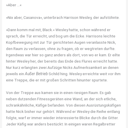
»Aber …«
»Nix aber, Casanova«, unterbrach Harrison Wesley, der aufstöhnte.
»Dann komm mal mit, Black.« Wesley hatte, schon während er
sprach, die Tür erreicht, und bog um die Ecke. Harrisons leichte
Kopfbewegung mit zur Tür gerichteten Augen veranlasste Nick,
den Raum zu verlassen, ohne zu fragen, ob er wegtreten durfte.
Irgendwas war hier so ganz anders als dort, von wo er kam. Er eilte
hinter Wesley her, der bereits das Ende des Flures erreicht hatte.
Nur kurz erlangten zwei Aufzüge Nicks Aufmerksamkeit an denen
jeweils ein
Außer Betrieb
Schild hing. Wesley erreichte weit vor ihm
eine Treppe, die er mit großen Schritten hinunter spurtete.
Von der Treppe aus kamen sie in einen riesigen Raum. Es gab
neben dutzenden Fitnessgeräten eine Wand, an der sich etliche,
schrankähnliche, Käfige befanden. Von diesen Ausrüstungskäfigen
hatte Nick bisher nur gehört. Während er Wesley die Reihe entlang
folgte, warf er immer wieder interessierte Blicke durch die Gitter.
Jeder Käfig war anders bestückt. In einigen waren Regalbretter