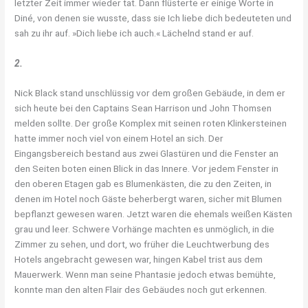
letzter Zeit immer wieder tat. Dann flüsterte er einige Worte in
Diné, von denen sie wusste, dass sie Ich liebe dich bedeuteten und
sah zu ihr auf. »Dich liebe ich auch.« Lächelnd stand er auf.
2.
Nick Black stand unschlüssig vor dem großen Gebäude, in dem er
sich heute bei den Captains Sean Harrison und John Thomsen
melden sollte. Der große Komplex mit seinen roten Klinkersteinen
hatte immer noch viel von einem Hotel an sich. Der
Eingangsbereich bestand aus zwei Glastüren und die Fenster an
den Seiten boten einen Blick in das Innere. Vor jedem Fenster in
den oberen Etagen gab es Blumenkästen, die zu den Zeiten, in
denen im Hotel noch Gäste beherbergt waren, sicher mit Blumen
bepflanzt gewesen waren. Jetzt waren die ehemals weißen Kästen
grau und leer. Schwere Vorhänge machten es unmöglich, in die
Zimmer zu sehen, und dort, wo früher die Leuchtwerbung des
Hotels angebracht gewesen war, hingen Kabel trist aus dem
Mauerwerk. Wenn man seine Phantasie jedoch etwas bemühte,
konnte man den alten Flair des Gebäudes noch gut erkennen.