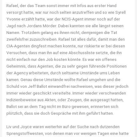
Rafael, der das Team sonst immer mit Infos aus erster Hand
versorgt hatte, war nur noch selten anzutreffen und so wie Syrell
Yvonne erzählt hatte, war der NCIS-Agent immer noch auf der
Jagd nach Jordans Mörder. Dabei kannten sie alle längst seinen
Namen. Trotzdem gelang es ihnen nicht, demjenigen die Tat
zweifelsfrei zuzuschreiben. Rafael tat alles dafür, damit man den
CIA-Agenten dingfest machen konnte, nur riskierte er bei diesen
Versuchen, dass man ihn auf eine Abschussliste setzte, die ihn
nicht einfach nur den Job kosten könnte. Es war ein offenes
Geheimnis, dass Agenten, die zu sehr gegen führende Positionen
der Agency arbeiteten, durch seltsame Umstände ums Leben
kamen. Genau diese Umstände wollte Rafael umgehen und die
Schuld von Jeff Ballot einwandfrei nachweisen, was dieser jedoch
immer wieder geschickt vereitelte. Immer wieder verschwanden
Indizienbeweise aus Akten, oder Zeugen, die ausgesagt hatten,
Ballot sei an dem Tag nicht im Büro gewesen, erinnerten sich
plötzlich, dass sie doch Gespräche mit ihm geführt hatten.
Liv und Joyce waren weiterhin auf der Suche nach dutzenden
Sprengstoffwesten, von denen man vor wenigen Tagen eine hatte