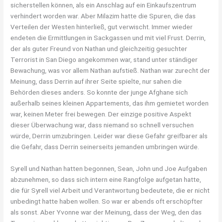
sicherstellen können, als ein Anschlag auf ein Einkaufszentrum
verhindert worden war. Aber Milazim hatte die Spuren, die das
Verteilen der Westen hinterließ, gut verwischt. Immer wieder
endeten die Ermittlungen in Sackgassen und mit viel Frust. Derrin,
der als guter Freund von Nathan und gleichzeitig gesuchter
Terrorist in San Diego angekommen war, stand unter ständiger
Bewachung, was vor allem Nathan aufstieß. Nathan war zurecht der
Meinung, dass Derrin auf ihrer Seite spielte, nur sahen die
Behörden dieses anders. So konnte der junge Afghane sich
außerhalb seines kleinen Appartements, das ihm gemietet worden
war, keinen Meter frei bewegen. Der einzige positive Aspekt
dieser Überwachung war, dass niemand so schnell versuchen
würde, Derrin umzubringen. Leider war diese Gefahr greifbarer als
die Gefahr, dass Derrin seinerseits jemanden umbringen würde.
Syrell und Nathan hatten begonnen, Sean, John und Joe Aufgaben
abzunehmen, so dass sich intern eine Rangfolge aufgetan hatte,
die für Syrell viel Arbeit und Verantwortung bedeutete, die er nicht
unbedingt hatte haben wollen. So war er abends oft erschöpfter
als sonst. Aber Yvonne war der Meinung, dass der Weg, den das