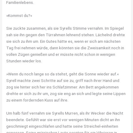
Familienlebens.
»Kommst du?«
Sie zuckte zusammen, als sie Syrells Stimme vernahm. Im Spiegel
sah sie ihn gegen den Türrahmen lehnend stehen. Lächelnd drehte
sie sich zu ihm um. Ein Gutes hätte es, wenn er sich am nächsten
Tag frei nehmen würde, dann könnten sie die Zweisamkeit noch in
vollen Zügen genießen und er müsste nicht schon in wenigen
Stunden wieder los.
»Wenn du noch lange so da stehst, geht die Sonne wieder auf.«
Syrell machte zwei Schritte auf sie zu, griff nach ihrer Hand und
zog sie hinter sich her ins Schlafzimmer. Am Bett angekommen
drehte er sich zu ihr um, zog sie eng an sich und legte seine Lippen
zu einem fordernden Kuss auf ihre.
Um halb fünf vernahm sie Syrells Murren, als ihr Wecker die Nacht
beendete. Gefühlt war sie erst vor wenigen Minuten dicht an ihn
geschmiegt eingeschlafen und hatte seine Streichel-einheiten
genossen. Seine mürrischen Laute sorgten für ein Vibrieren in