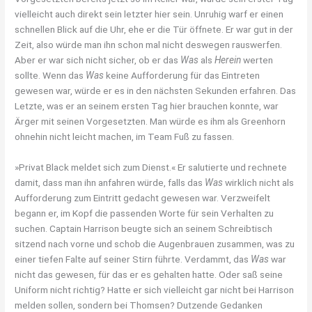
vielleicht auch direkt sein letzter hier sein. Unruhig warf er einen
schnellen Blick auf die Uhr, ehe er die Tür öffnete. Er war gut in der
Zeit, also würde man ihn schon mal nicht deswegen rauswerfen.
Aber er war sich nicht sicher, ob er das
Was
als
Herein
werten
sollte. Wenn das
Was
keine Aufforderung für das Eintreten
gewesen war, würde er es in den nächsten Sekunden erfahren. Das
Letzte, was er an seinem ersten Tag hier brauchen konnte, war
Ärger mit seinen Vorgesetzten. Man würde es ihm als Greenhorn
ohnehin nicht leicht machen, im Team Fuß zu fassen.
»Privat Black meldet sich zum Dienst.« Er salutierte und rechnete
damit, dass man ihn anfahren würde, falls das
Was
wirklich nicht als
Aufforderung zum Eintritt gedacht gewesen war. Verzweifelt
begann er, im Kopf die passenden Worte für sein Verhalten zu
suchen. Captain Harrison beugte sich an seinem Schreibtisch
sitzend nach vorne und schob die Augenbrauen zusammen, was zu
einer tiefen Falte auf seiner Stirn führte. Verdammt, das
Was
war
nicht das gewesen, für das er es gehalten hatte. Oder saß seine
Uniform nicht richtig? Hatte er sich vielleicht gar nicht bei Harrison
melden sollen, sondern bei Thomsen? Dutzende Gedanken