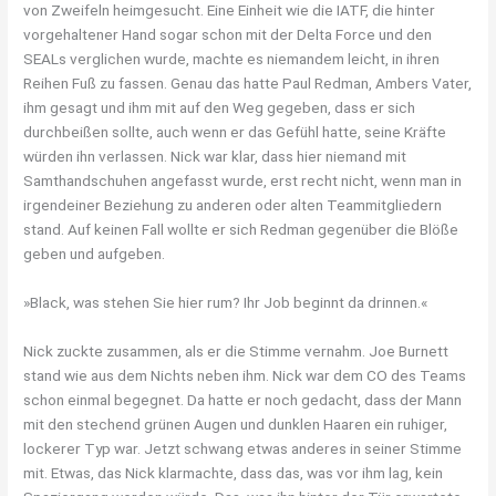
von Zweifeln heimgesucht. Eine Einheit wie die IATF, die hinter
vorgehaltener Hand sogar schon mit der Delta Force und den
SEALs verglichen wurde, machte es niemandem leicht, in ihren
Reihen Fuß zu fassen. Genau das hatte Paul Redman, Ambers Vater,
ihm gesagt und ihm mit auf den Weg gegeben, dass er sich
durchbeißen sollte, auch wenn er das Gefühl hatte, seine Kräfte
würden ihn verlassen. Nick war klar, dass hier niemand mit
Samthandschuhen angefasst wurde, erst recht nicht, wenn man in
irgendeiner Beziehung zu anderen oder alten Teammitgliedern
stand. Auf keinen Fall wollte er sich Redman gegenüber die Blöße
geben und aufgeben.
»Black, was stehen Sie hier rum? Ihr Job beginnt da drinnen.«
Nick zuckte zusammen, als er die Stimme vernahm. Joe Burnett
stand wie aus dem Nichts neben ihm. Nick war dem CO des Teams
schon einmal begegnet. Da hatte er noch gedacht, dass der Mann
mit den stechend grünen Augen und dunklen Haaren ein ruhiger,
lockerer Typ war. Jetzt schwang etwas anderes in seiner Stimme
mit. Etwas, das Nick klarmachte, dass das, was vor ihm lag, kein