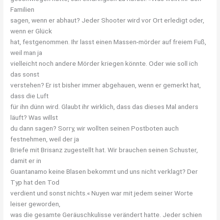
Familien
sagen, wenn er abhaut? Jeder Shooter wird vor Ort erledigt oder,
wenn er Glück
hat, festgenommen. Ihr lasst einen Massen-mörder auf freiem Fuß,
weil man ja
vielleicht noch andere Mörder kriegen könnte. Oder wie soll ich
das sonst
verstehen? Er ist bisher immer abgehauen, wenn er gemerkt hat,
dass die Luft
für ihn dünn wird. Glaubt ihr wirklich, dass das dieses Mal anders
läuft? Was willst
du dann sagen? Sorry, wir wollten seinen Postboten auch
festnehmen, weil der ja
Briefe mit Brisanz zugestellt hat. Wir brauchen seinen Schuster,
damit er in
Guantanamo keine Blasen bekommt und uns nicht verklagt? Der
Typ hat den Tod
verdient und sonst nichts.« Nuyen war mit jedem seiner Worte
leiser geworden,
was die gesamte Geräuschkulisse verändert hatte. Jeder schien