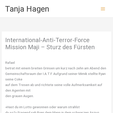
Zum
Tanja Hagen
Inhalt
springen
International-Anti-Terror-Force
Mission Maji – Sturz des Fürsten
Rafael
betrat mit einem breiten Grinsen um kurz nach zehn am Abend den
Gemeinschaftsraum der I.A.T.F. Aufgrund seiner Mimik stellte Ryan
seine Coke
auf dem Tresen ab und richtete seine volle Aufmerksamkeit auf
den Agenten mit
den grauen Augen.
»Hast du im Lotto gewonnen oder warum strahlst
du so?« Fragend sah Ryan dem Mann in dem schwarzen Anzug