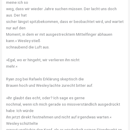
meine ich so
weg, dass wir wieder Jahre suchen müssen. Der lacht uns doch
aus. Der hat
sicher längst spitzbekommen, dass er beobachtet wird, und wartet
nur auf den
Moment, in dem er mit ausgestrecktem Mittelfinger abhauen
kann.« Wesley stieß
schnaubend die Luft aus.
»Egal, wo er hingeht, wir verlieren ihn nicht
mehr.«
Ryan zog bei Rafaels Erklärung skeptisch die
Brauen hoch und Wesley lachte zurecht bitter auf.
»Ihr glaubt das echt, oder? Ich sage es gerne
nochmal, wenn ich mich gerade so missverständlich ausgedrückt
habe. Ich würde
ihn jetzt direkt festnehmen und nicht auf irgendwas warten.«
Wesley schüttelte
erneut ungläubig den Kopf, als er wiederholt seinen Standpunkt an