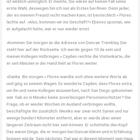
ist wirklich unmöglich. Er meinte, Sie wären auf keinen Fall seine
erste Wahl, deswegen bin ich nun als Erstes bei Ihnen. Denn jeder,
der es meinem Freund recht machen kann, ist bestechlich.« Flores
lachte auf. »Also, kommen wir ins Geschäft?« Ebenso spontan, wie
er aufgelacht hatte, war er nun wieder ernst.
»Kommen Sie morgen an die Adresse von Duncan Tremblay. Die
steht hier auf der Rückseite. Ich werde gegen 10 da sein und
meinen Kollegen mitbringen.« Cayden reichte die Visitenkarte, die
er seit Minuten in der Hand hielt an Flores weiter.
»Danke. Bis morgen.« Flores wandte sich ohne weitere Worte ab
und ging zu seinem Wagen. Es wunderte Cayden, dass Flores extra,
um ihn und seine Kollegen anzuwerben, nach San Diego gekommen
war. Gab es in Mexiko keine zuverlässigen Personenschützer? Die
Frage, ob er wieder Wochen im Ausland verbringen wollte,
beschäftigte ihn zusätzlich. Mexiko war zwar nicht Syrien und nur
wenige hundert Kilometer entfernt, aber er würde über einen
längeren Zeitraum nicht hier sein können. Er schüttelte den Kopf.
Das waren Dinge, die er morgen bei Duncan klären und in Erfahrung
bringen würde. Sein nächstes Ziel war in diesem Moment sein Haus