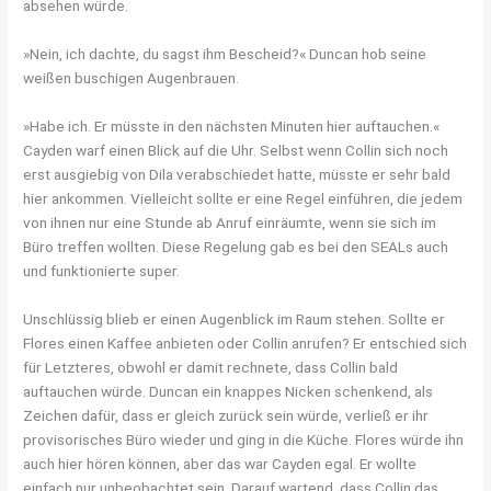
absehen würde.
»Nein, ich dachte, du sagst ihm Bescheid?« Duncan hob seine
weißen buschigen Augenbrauen.
»Habe ich. Er müsste in den nächsten Minuten hier auftauchen.«
Cayden warf einen Blick auf die Uhr. Selbst wenn Collin sich noch
erst ausgiebig von Dila verabschiedet hatte, müsste er sehr bald
hier ankommen. Vielleicht sollte er eine Regel einführen, die jedem
von ihnen nur eine Stunde ab Anruf einräumte, wenn sie sich im
Büro treffen wollten. Diese Regelung gab es bei den SEALs auch
und funktionierte super.
Unschlüssig blieb er einen Augenblick im Raum stehen. Sollte er
Flores einen Kaffee anbieten oder Collin anrufen? Er entschied sich
für Letzteres, obwohl er damit rechnete, dass Collin bald
auftauchen würde. Duncan ein knappes Nicken schenkend, als
Zeichen dafür, dass er gleich zurück sein würde, verließ er ihr
provisorisches Büro wieder und ging in die Küche. Flores würde ihn
auch hier hören können, aber das war Cayden egal. Er wollte
einfach nur unbeobachtet sein. Darauf wartend, dass Collin das