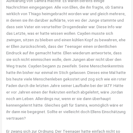
Aufklärung von Samira machte. Es waren bereits einige
Nachrichten eingegangen. Alle von Ellen, die ihn fragte, ob Samira
wirklich von Thiago heimgebracht worden war und gleich mehrere,
in denen sie ihn darüber aufklärte, von wo der Junge stammte und
dass sein Vater ein verurteilter Drogendealer war. Diese Info war
das Letzte, was er hatte wissen wollen. Cayden musste sich
zwingen, sitzen zu bleiben und einen kühlen Kopf zu bewahren, ehe
er Ellen zurückschrieb, dass der Teenager einen ordentlichen
Eindruck auf ihn gemacht hatte. Ellen wiederum antwortete, dass
sie sich nicht einmischen wolle, dem Jungen aber nicht über den
Weg traute. Cayden begann zu zweifeln. Seine Menschenkenntnis
hatte ihn bisher nur einmal im Stich gelassen. Dieses eine Mal hatte
bis heute viele Menschenleben gekostet und zog sich wie ein roter
Faden durch die letzten Jahre seiner Laufbahn bei der IATF. Hätte
er vor Jahren einen der Rekruten einfach abgelehnt, wäre Jordan
noch am Leben. Allerdings nur, wenn er sie dann überhaupt
kennengelernt hätte. Gleiches galt für Samira, womöglich wäre er
ihr dann nie begegnet. Sollte er vielleicht doch Ellens Einschätzung
vertrauen?
Er zwang sich zur Ordnung. Der Teenager hatte einfach nicht so