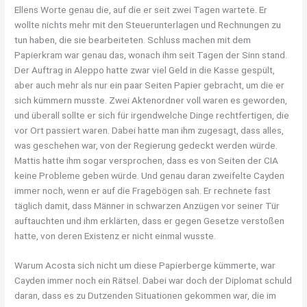
Ellens Worte genau die, auf die er seit zwei Tagen wartete. Er
wollte nichts mehr mit den Steuerunterlagen und Rechnungen zu
tun haben, die sie bearbeiteten. Schluss machen mit dem
Papierkram war genau das, wonach ihm seit Tagen der Sinn stand.
Der Auftrag in Aleppo hatte zwar viel Geld in die Kasse gespült,
aber auch mehr als nur ein paar Seiten Papier gebracht, um die er
sich kümmern musste. Zwei Aktenordner voll waren es geworden,
und überall sollte er sich für irgendwelche Dinge rechtfertigen, die
vor Ort passiert waren. Dabei hatte man ihm zugesagt, dass alles,
was geschehen war, von der Regierung gedeckt werden würde.
Mattis hatte ihm sogar versprochen, dass es von Seiten der CIA
keine Probleme geben würde. Und genau daran zweifelte Cayden
immer noch, wenn er auf die Fragebögen sah. Er rechnete fast
täglich damit, dass Männer in schwarzen Anzügen vor seiner Tür
auftauchten und ihm erklärten, dass er gegen Gesetze verstoßen
hatte, von deren Existenz er nicht einmal wusste.
Warum Acosta sich nicht um diese Papierberge kümmerte, war
Cayden immer noch ein Rätsel. Dabei war doch der Diplomat schuld
daran, dass es zu Dutzenden Situationen gekommen war, die im