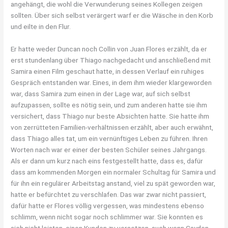
angehängt, die wohl die Verwunderung seines Kollegen zeigen
sollten. Über sich selbst verärgert warf er die Wäsche in den Korb
und eilte in den Flur.
Er hatte weder Duncan noch Collin von Juan Flores erzählt, da er
erst stundenlang über Thiago nachgedacht und anschließend mit
Samira einen Film geschaut hatte, in dessen Verlauf ein ruhiges
Gespräch entstanden war. Eines, in dem ihm wieder klargeworden
war, dass Samira zum einen in der Lage war, auf sich selbst
aufzupassen, sollte es nötig sein, und zum anderen hatte sie ihm
versichert, dass Thiago nur beste Absichten hatte. Sie hatte ihm
von zerrütteten Familien-verhältnissen erzählt, aber auch erwähnt,
dass Thiago alles tat, um ein vernünftiges Leben zu führen. Ihren
Worten nach war er einer der besten Schüler seines Jahrgangs.
Als er dann um kurz nach eins festgestellt hatte, dass es, dafür
dass am kommenden Morgen ein normaler Schultag für Samira und
für ihn ein regulärer Arbeitstag anstand, viel zu spät geworden war,
hatte er befürchtet zu verschlafen. Das war zwar nicht passiert,
dafür hatte er Flores völlig vergessen, was mindestens ebenso
schlimm, wenn nicht sogar noch schlimmer war. Sie konnten es
sich nicht leisten, einen Kunden zu versetzen, auch wenn Cayden