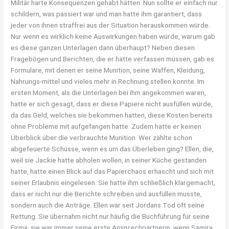
Militär harte Konsequenzen gehabt hätten. Nun sollte er einfach nur
schildern, was passiert war und man hatte ihm garantiert, dass
jeder von ihnen straffrei aus der Situation herauskommen würde.
Nur wenn es wirklich keine Auswirkungen haben würde, warum gab
es diese ganzen Unterlagen dann überhaupt? Neben diesen
Fragebögen und Berichten, die er hatte verfassen müssen, gab es
Formulare, mit denen er seine Munition, seine Waffen, Kleidung,
Nahrungs-mittel und vieles mehr in Rechnung stellen konnte. Im
ersten Moment, als die Unterlagen bei ihm angekommen waren,
hatte er sich gesagt, dass er diese Papiere nicht ausfüllen würde,
da das Geld, welches sie bekommen hatten, diese Kosten bereits
ohne Probleme mit aufgefangen hatte. Zudem hatte er keinen
Überblick über die verbrauchte Munition. Wer zählte schon
abgefeuerte Schüsse, wenn es um das Überleben ging? Ellen, die,
weil sie Jackie hatte abholen wollen, in seiner Küche gestanden
hatte, hatte einen Blick auf das Papierchaos erhascht und sich mit
seiner Erlaubnis eingelesen. Sie hatte ihm schließlich klargemacht,
dass er nicht nur die Berichte schreiben und ausfüllen musste,
sondern auch die Anträge. Ellen war seit Jordans Tod oft seine
Rettung. Sie übernahm nicht nur häufig die Buchführung für seine
Firma, sie war immer seine erste Ansprechpartnerin, wenn Samira