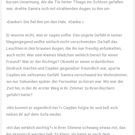
kurzen Umarmung. Als die Tür hinter Thiago ins Schloss gefallen
war, drehte Samira sich mit strahlenden Augen zu ihm um.
»Danke!« Sie fiel ihm um den Hals. »Danke.«
Er wusste nicht, was er sagen sollte. Das ungute Gefühl in seiner
Magengegend wollte einfach nicht verschwinden. Da half das
Leuchten in den braunen Augen, die ihn nun freudig anfunkelten,
auch nicht. War sein kleines Mädchen wirklich bereit für einen
Freund? War er der Richtige? Obwohl er einen ordentlichen
Eindruck machte und Cayden gegenüber freundlich war, spürte
Cayden ein seltsames Gefühl. Samira verschwand ins Wohnzimmer,
wo nur Sekunden später der Fernseher zu hören war. Wo war die
Zeit hin, in der ihr erster Weg in ihr Zimmer zu ihren Büchern
geführt hatte?
»Wo kommt er eigentlich her?« Cayden folgte ihr und ließ sich
neben ihr auf dem Sofa nieder.
»Ist das wirklich wichtig?« In ihrer Stimme schwang etwas mit, das
ihn skeptisch werden ließ. Es klang, als hätte er nach dem