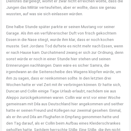
Dienstes dargelegt, womit er zwar nicht erreichen wollte, dass die
Jungen das Militär verteufelten, aber er wollte, dass sie genau
wussten, auf was sie sich einlassen würden.
Eine halbe Stunde später parkte er seinen Mustang vor seiner
Garage. Als ihm ein verführerischer Duft von frisch gekochtem
Essen in die Nase stiegt, wurde ihm klar, dass er noch kochen
musste. Seit Jordans Tod duftete es nicht mehr nach Essen, wenn
er nach Hause kam. Durchatmend zwang er sich zur Ordnung, denn
sonst würde er noch in einer Stunde hier stehen und seinen
Erinnerungen nachhängen. Dann wäre es sicher Samira, die
irgendwann an die Seitenscheibe des Wagens klopfen würde, um
ihm zu sagen, dass er reinkommen sollte. In den letzten drei
Wochen hatte er viel Zeit mit ihr verbringen können. Er hatte sich,
Duncan und Collin einige Tage Urlaub erlaubt, nachdem sie aus
Aleppo zurückgekommen waren. Collin war erst vor einer Woche
gemeinsam mit Dila aus Deutschland hier angekommen und seither
hatte er seinen Freund und Kollegen nur zweimal gesehen. Einmal,
als er ihn und Dila am Flughafen in Empfang genommen hatte und
den Tag darauf, als er Collin beim Aufbau eines Kleiderschrankes
geholfen hatte. Seitdem herrschte Stille. Eine Stille, die ihm nicht