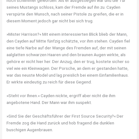
noch schlimmer geworden. Als er ausgestiegen war und die Tür
seines Mustangs schloss, kam der Fremde auf ihn zu. Cayden
verspürte den Wunsch, nach seiner Pistole zu greifen, die er in
diesem Moment jedoch gar nicht bei sich trug.
»Mister Harrison?« Mit einem interessierten Blick blieb der Mann,
den Cayden auf Mitte fünfzig schätzte, vor ihm stehen. Cayden fiel
eine tiefe Narbe auf der Wange des Fremden auf, der mit seinen
aalglatten schwarzen Haaren und den braunen Augen wirkte, als
gehöre er nicht hier her. Der Anzug, den er trug, kostete sicher so
viel wie ein Kleinwagen. Der Porsche, an dem er gestanden hatte,
war das neuste Model und lag preislich bei einem Einfamilienhaus.
Er wirkte eindeutig zu reich für diese Gegend.
»Steht vor Ihnen.« Cayden nickte, ergriff aber nicht die ihm
angebotene Hand. Der Mann war ihm suspekt.
»Sind Sie der Geschäftsführer der First Source Security?« Der
Fremde zog die Hand zurück und hob fragend die dunklen
buschigen Augenbrauen.