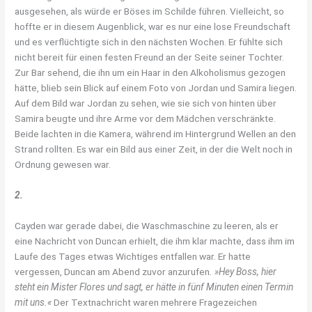
ausgesehen, als würde er Böses im Schilde führen. Vielleicht, so
hoffte er in diesem Augenblick, war es nur eine lose Freundschaft
und es verflüchtigte sich in den nächsten Wochen. Er fühlte sich
nicht bereit für einen festen Freund an der Seite seiner Tochter.
Zur Bar sehend, die ihn um ein Haar in den Alkoholismus gezogen
hätte, blieb sein Blick auf einem Foto von Jordan und Samira liegen.
Auf dem Bild war Jordan zu sehen, wie sie sich von hinten über
Samira beugte und ihre Arme vor dem Mädchen verschränkte.
Beide lachten in die Kamera, während im Hintergrund Wellen an den
Strand rollten. Es war ein Bild aus einer Zeit, in der die Welt noch in
Ordnung gewesen war.
2.
Cayden war gerade dabei, die Waschmaschine zu leeren, als er
eine Nachricht von Duncan erhielt, die ihm klar machte, dass ihm im
Laufe des Tages etwas Wichtiges entfallen war. Er hatte
vergessen, Duncan am Abend zuvor anzurufen
. »Hey Boss, hier
steht ein Mister Flores und sagt, er hätte in fünf Minuten einen Termin
mit uns.«
Der Textnachricht waren mehrere Fragezeichen