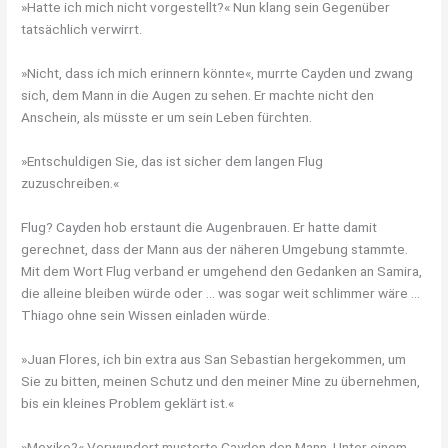
»Hatte ich mich nicht vorgestellt?« Nun klang sein Gegenüber
tatsächlich verwirrt.
»Nicht, dass ich mich erinnern könnte«, murrte Cayden und zwang
sich, dem Mann in die Augen zu sehen. Er machte nicht den
Anschein, als müsste er um sein Leben fürchten.
»Entschuldigen Sie, das ist sicher dem langen Flug
zuzuschreiben.«
Flug? Cayden hob erstaunt die Augenbrauen. Er hatte damit
gerechnet, dass der Mann aus der näheren Umgebung stammte.
Mit dem Wort Flug verband er umgehend den Gedanken an Samira,
die alleine bleiben würde oder … was sogar weit schlimmer wäre …
Thiago ohne sein Wissen einladen würde.
»Juan Flores, ich bin extra aus San Sebastian hergekommen, um
Sie zu bitten, meinen Schutz und den meiner Mine zu übernehmen,
bis ein kleines Problem geklärt ist.«
»Mexiko?« Verwundert musterte Cayden den Mann. Unter einem