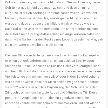
Collin entnommen, war dem nicht mehr so. Sie warf ihm vor, diesen
Schritt nur aus Mitleid gegangen zu sein und dass er immer
aufgrund ihrer Behinderung Probleme haben würde. Sie war der
Meinung, dass man ihn für das, was er gemacht hatte verachten
würde und dass er ebenso das Mitleid erfahren würde wie sie.
Dass Collin seit Jahren mit dem Bedauern anderer leben musste,
da er bei einem Sprengstoffanschlag ein Auge verloren hatte und
durch viele Narben für den Rest seines Lebens gezeichnet war, sah
sie nicht. Oder sie wollte es nicht sehen.
Caydens Blick wanderte gedankenverloren in den Rückspiegel, wo
er einen gut gekleideten Mann an einem dunklen Sportwagen
stehen sah. Seine Gedanken an Dila und Collin verflüchtigten sich
und beim Blick auf die Uhr wurde ihm klar, dass er bereits seit einer
Viertelstunde einfach nur hier saß. Wieder in den Spiegel sehend
wurde ihm bewusst, dass der Mann seinen Wagen ansah. Kannten
sie sich? Wartete er auf ihn? Cayden zog den Schlüssel aus dem
Zündschloss, schloss kurz die Augen und öffnete die Tür. Diese
penetrante Angst, dass jeder, der ihn irgendwie ansah, ihn
angreifen könnte, war nur schwer zu kontrollieren und seit Aleppo