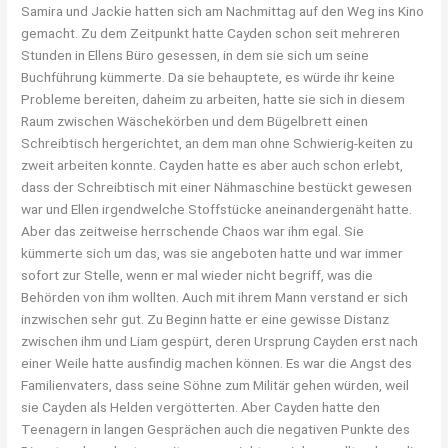
Samira und Jackie hatten sich am Nachmittag auf den Weg ins Kino
gemacht. Zu dem Zeitpunkt hatte Cayden schon seit mehreren
Stunden in Ellens Büro gesessen, in dem sie sich um seine
Buchführung kümmerte. Da sie behauptete, es würde ihr keine
Probleme bereiten, daheim zu arbeiten, hatte sie sich in diesem
Raum zwischen Wäschekörben und dem Bügelbrett einen
Schreibtisch hergerichtet, an dem man ohne Schwierig-keiten zu
zweit arbeiten konnte. Cayden hatte es aber auch schon erlebt,
dass der Schreibtisch mit einer Nähmaschine bestückt gewesen
war und Ellen irgendwelche Stoffstücke aneinandergenäht hatte.
Aber das zeitweise herrschende Chaos war ihm egal. Sie
kümmerte sich um das, was sie angeboten hatte und war immer
sofort zur Stelle, wenn er mal wieder nicht begriff, was die
Behörden von ihm wollten. Auch mit ihrem Mann verstand er sich
inzwischen sehr gut. Zu Beginn hatte er eine gewisse Distanz
zwischen ihm und Liam gespürt, deren Ursprung Cayden erst nach
einer Weile hatte ausfindig machen können. Es war die Angst des
Familienvaters, dass seine Söhne zum Militär gehen würden, weil
sie Cayden als Helden vergötterten. Aber Cayden hatte den
Teenagern in langen Gesprächen auch die negativen Punkte des