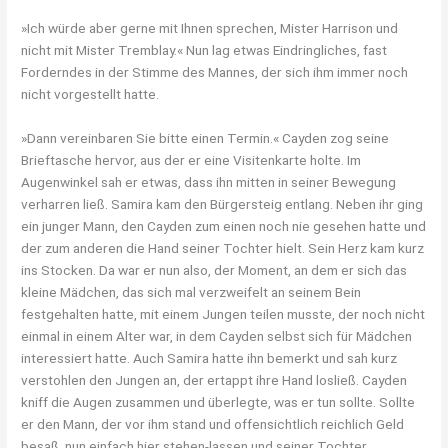
»Ich würde aber gerne mit Ihnen sprechen, Mister Harrison und
nicht mit Mister Tremblay.« Nun lag etwas Eindringliches, fast
Forderndes in der Stimme des Mannes, der sich ihm immer noch
nicht vorgestellt hatte.
»Dann vereinbaren Sie bitte einen Termin.« Cayden zog seine
Brieftasche hervor, aus der er eine Visitenkarte holte. Im
Augenwinkel sah er etwas, dass ihn mitten in seiner Bewegung
verharren ließ. Samira kam den Bürgersteig entlang. Neben ihr ging
ein junger Mann, den Cayden zum einen noch nie gesehen hatte und
der zum anderen die Hand seiner Tochter hielt. Sein Herz kam kurz
ins Stocken. Da war er nun also, der Moment, an dem er sich das
kleine Mädchen, das sich mal verzweifelt an seinem Bein
festgehalten hatte, mit einem Jungen teilen musste, der noch nicht
einmal in einem Alter war, in dem Cayden selbst sich für Mädchen
interessiert hatte. Auch Samira hatte ihn bemerkt und sah kurz
verstohlen den Jungen an, der ertappt ihre Hand losließ. Cayden
kniff die Augen zusammen und überlegte, was er tun sollte. Sollte
er den Mann, der vor ihm stand und offensichtlich reichlich Geld
besaß, nun einfach hier stehen-lassen und seiner Tochter