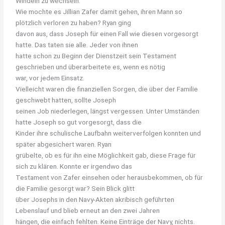
Windeln zu wechseln.
Wie mochte es Jillian Zafer damit gehen, ihren Mann so
plötzlich verloren zu haben? Ryan ging
davon aus, dass Joseph für einen Fall wie diesen vorgesorgt
hatte. Das taten sie alle. Jeder von ihnen
hatte schon zu Beginn der Dienstzeit sein Testament
geschrieben und überarbeitete es, wenn es nötig
war, vor jedem Einsatz.
Vielleicht waren die finanziellen Sorgen, die über der Familie
geschwebt hatten, sollte Joseph
seinen Job niederlegen, längst vergessen. Unter Umständen
hatte Joseph so gut vorgesorgt, dass die
Kinder ihre schulische Laufbahn weiterverfolgen konnten und
später abgesichert waren. Ryan
grübelte, ob es für ihn eine Möglichkeit gab, diese Frage für
sich zu klären. Konnte er irgendwo das
Testament von Zafer einsehen oder herausbekommen, ob für
die Familie gesorgt war? Sein Blick glitt
über Josephs in den Navy-Akten akribisch geführten
Lebenslauf und blieb erneut an den zwei Jahren
hängen, die einfach fehlten. Keine Einträge der Navy, nichts.