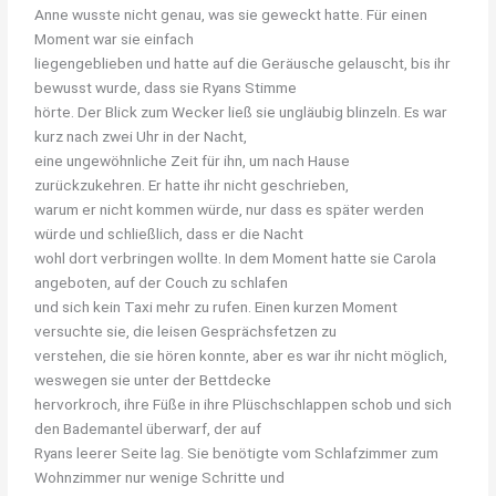
Anne
wusste
nicht
genau,
was
sie
geweckt
hatte.
Für
einen
Moment
war
sie
einfach
liegengeblieben und hatte auf die Geräusche gelauscht, bis ihr
bewusst wurde, dass sie Ryans Stimme
hörte. Der Blick zum Wecker ließ sie ungläubig blinzeln. Es war
kurz nach zwei Uhr in der Nacht,
eine ungewöhnliche Zeit für ihn, um nach Hause
zurückzukehren. Er hatte ihr nicht geschrieben,
warum er nicht kommen würde, nur dass es später werden
würde und schließlich, dass er die Nacht
wohl dort verbringen wollte. In dem Moment hatte sie Carola
angeboten, auf der Couch zu schlafen
und sich kein Taxi mehr zu rufen. Einen kurzen Moment
versuchte sie, die leisen Gesprächsfetzen zu
verstehen, die sie hören konnte, aber es war ihr nicht möglich,
weswegen sie unter der Bettdecke
hervorkroch, ihre Füße in ihre Plüschschlappen schob und sich
den Bademantel überwarf, der auf
Ryans leerer Seite lag. Sie benötigte vom Schlafzimmer zum
Wohnzimmer nur wenige Schritte und