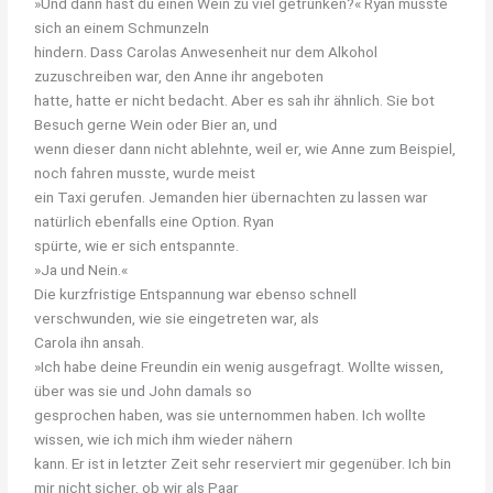
»Und dann hast du einen Wein zu viel getrunken?« Ryan musste
sich an einem Schmunzeln
hindern. Dass Carolas Anwesenheit nur dem Alkohol
zuzuschreiben war, den Anne ihr angeboten
hatte, hatte er nicht bedacht. Aber es sah ihr ähnlich. Sie bot
Besuch gerne Wein oder Bier an, und
wenn dieser dann nicht ablehnte, weil er, wie Anne zum Beispiel,
noch fahren musste, wurde meist
ein Taxi gerufen. Jemanden hier übernachten zu lassen war
natürlich ebenfalls eine Option. Ryan
spürte, wie er sich entspannte.
»Ja und Nein.«
Die kurzfristige Entspannung war ebenso schnell
verschwunden, wie sie eingetreten war, als
Carola ihn ansah.
»Ich habe deine Freundin ein wenig ausgefragt. Wollte wissen,
über was sie und John damals so
gesprochen haben, was sie unternommen haben. Ich wollte
wissen, wie ich mich ihm wieder nähern
kann. Er ist in letzter Zeit sehr reserviert mir gegenüber. Ich bin
mir nicht sicher, ob wir als Paar