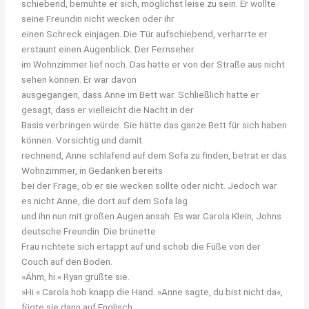
schiebend, bemühte er sich, möglichst leise zu sein. Er wollte
seine Freundin nicht wecken oder ihr
einen Schreck einjagen. Die Tür aufschiebend, verharrte er
erstaunt einen Augenblick. Der Fernseher
im Wohnzimmer lief noch. Das hatte er von der Straße aus nicht
sehen können. Er war davon
ausgegangen, dass Anne im Bett war. Schließlich hatte er
gesagt, dass er vielleicht die Nacht in der
Basis verbringen würde. Sie hätte das ganze Bett für sich haben
können. Vorsichtig und damit
rechnend, Anne schlafend auf dem Sofa zu finden, betrat er das
Wohnzimmer, in Gedanken bereits
bei der Frage, ob er sie wecken sollte oder nicht. Jedoch war
es nicht Anne, die dort auf dem Sofa lag
und ihn nun mit großen Augen ansah. Es war Carola Klein, Johns
deutsche Freundin. Die brünette
Frau richtete sich ertappt auf und schob die Füße von der
Couch auf den Boden.
»Ähm, hi.« Ryan grüßte sie.
»Hi.« Carola hob knapp die Hand. »Anne sagte, du bist nicht da«,
fügte sie dann auf Englisch