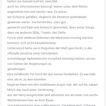
hatten sie Geiseln befreit, zwei Mal
auch nur Informationen besorgt. Immer unter dem Motto
ungesehen rein und wieder raus. Es waren
nie Schüsse gefallen, obgleich die Einsätze spektakulär
gewesen waren. Sie hatten ihre Jobs gut
gemacht und Ryan war bewusst geworden, dass seine Sorge,
dass sie anderen SEAL-Teams, der Delta
Force oder anderen Einheiten die Missionen streitig machen
könnten, sich nicht bewahrheitete.
Underwood hatte sie in Regionen der Welt geschickt, in der
offizielle Einsätze unter Umständen
monatelange diplomatische Vorarbeit benötigt hätten, um sie
von Seiten der Regierungen zu
genehmigen.
Eine zufallende Tür löste ihn aus seinen Gedanken. Es war halb
eins, als er zu dem blonden
hageren Mann mit den stahlblauen Augen sah, der auf ihn zukam.
Mitch war nach einer Verletzung
aus der Navy ausgetreten und arbeitete nun als einer von sechs
Wachmännern hier an ihrer Basis.
»Captain DeSanto, man sollte meinen, Sie haben kein Zuhause.