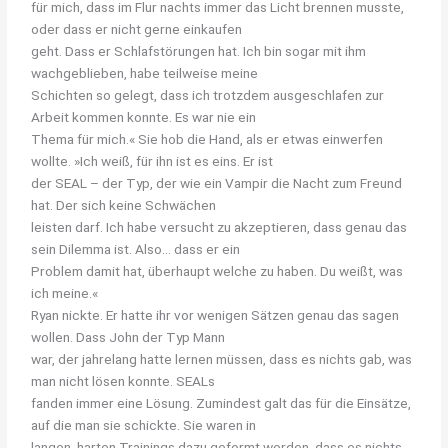
für mich, dass im Flur nachts immer das Licht brennen musste,
oder dass er nicht gerne einkaufen
geht. Dass er Schlafstörungen hat. Ich bin sogar mit ihm
wachgeblieben, habe teilweise meine
Schichten so gelegt, dass ich trotzdem ausgeschlafen zur
Arbeit kommen konnte. Es war nie ein
Thema für mich.« Sie hob die Hand, als er etwas einwerfen
wollte. »Ich weiß, für ihn ist es eins. Er ist
der SEAL – der Typ, der wie ein Vampir die Nacht zum Freund
hat. Der sich keine Schwächen
leisten darf. Ich habe versucht zu akzeptieren, dass genau das
sein Dilemma ist. Also… dass er ein
Problem damit hat, überhaupt welche zu haben. Du weißt, was
ich meine.«
Ryan nickte. Er hatte ihr vor wenigen Sätzen genau das sagen
wollen. Dass John der Typ Mann
war, der jahrelang hatte lernen müssen, dass es nichts gab, was
man nicht lösen konnte. SEALs
fanden immer eine Lösung. Zumindest galt das für die Einsätze,
auf die man sie schickte. Sie waren in
langen, harten Trainings dazu geformt worden, dass es nichts