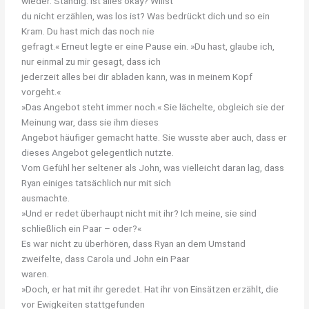
wieder. Ständig: Ist alles okay? Willst
du nicht erzählen, was los ist? Was bedrückt dich und so ein
Kram. Du hast mich das noch nie
gefragt.« Erneut legte er eine Pause ein. »Du hast, glaube ich,
nur einmal zu mir gesagt, dass ich
jederzeit alles bei dir abladen kann, was in meinem Kopf
vorgeht.«
»Das Angebot steht immer noch.« Sie lächelte, obgleich sie der
Meinung war, dass sie ihm dieses
Angebot häufiger gemacht hatte. Sie wusste aber auch, dass er
dieses Angebot gelegentlich nutzte.
Vom Gefühl her seltener als John, was vielleicht daran lag, dass
Ryan einiges tatsächlich nur mit sich
ausmachte.
»Und er redet überhaupt nicht mit ihr? Ich meine, sie sind
schließlich ein Paar – oder?«
Es war nicht zu überhören, dass Ryan an dem Umstand
zweifelte, dass Carola und John ein Paar
waren.
»Doch, er hat mit ihr geredet. Hat ihr von Einsätzen erzählt, die
vor Ewigkeiten stattgefunden