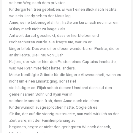
seinem
Weg
nach
dem
privaten
Kindergarten treu geblieben. Er warf einen Blick nach rechts,
wo sein Handy neben der Maus lag.
Anne, seine Lebensgefährtin, hatte um kurz nach neun nur ein
»Okay, mach nicht zu lange.« als
Antwort darauf geschickt, dass er hierbleiben und
recherchieren würde. Sie fragte nie, warum er
länger blieb. Das war einer dieser wunderbaren Punkte, die er
an ihr liebte. Die Frau von Elijah
Kuijers, der wie er hier den Posten eines Captains innehatte,
war, wie Ryan miterlebt hatte, anders.
Mieke benötigte Gründe für die längere Abwesenheit, wenn es
nicht um einen Einsatz ging, sonst rief
sie häufiger an. Elijah schob diesen Umstand dann auf den
gemeinsamen Sohn und Ryan war in
solchen Momenten froh, dass Anne noch nie einen
Kinderwunsch ausgesprochen hatte. Obgleich es
für ihn, der auf die vierzig zusteuerte, nun wohl wirklich an der
Zeit wäre, mit der Familienplanung zu
beginnen, hegte er nicht den geringsten Wunsch danach,