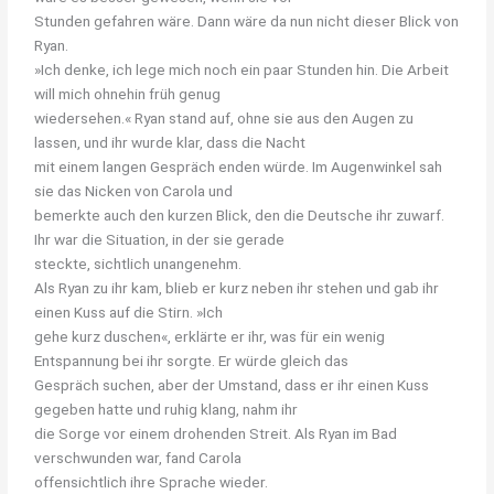
Stunden gefahren wäre. Dann wäre da nun nicht dieser Blick von
Ryan.
»Ich denke, ich lege mich noch ein paar Stunden hin. Die Arbeit
will mich ohnehin früh genug
wiedersehen.« Ryan stand auf, ohne sie aus den Augen zu
lassen, und ihr wurde klar, dass die Nacht
mit einem langen Gespräch enden würde. Im Augenwinkel sah
sie das Nicken von Carola und
bemerkte auch den kurzen Blick, den die Deutsche ihr zuwarf.
Ihr war die Situation, in der sie gerade
steckte, sichtlich unangenehm.
Als Ryan zu ihr kam, blieb er kurz neben ihr stehen und gab ihr
einen Kuss auf die Stirn. »Ich
gehe kurz duschen«, erklärte er ihr, was für ein wenig
Entspannung bei ihr sorgte. Er würde gleich das
Gespräch suchen, aber der Umstand, dass er ihr einen Kuss
gegeben hatte und ruhig klang, nahm ihr
die
Sorge
vor
einem
drohenden
Streit.
Als
Ryan
im
Bad
verschwunden
war,
fand
Carola
offensichtlich ihre Sprache wieder.