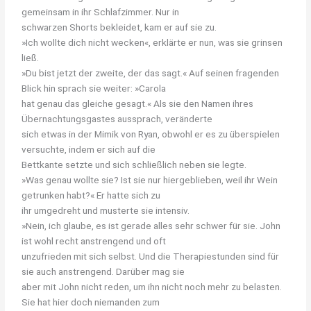
gemeinsam in ihr Schlafzimmer. Nur in
schwarzen Shorts bekleidet, kam er auf sie zu.
»Ich wollte dich nicht wecken«, erklärte er nun, was sie grinsen
ließ.
»Du bist jetzt der zweite, der das sagt.« Auf seinen fragenden
Blick hin sprach sie weiter: »Carola
hat genau das gleiche gesagt.« Als sie den Namen ihres
Übernachtungsgastes aussprach, veränderte
sich etwas in der Mimik von Ryan, obwohl er es zu überspielen
versuchte, indem er sich auf die
Bettkante setzte und sich schließlich neben sie legte.
»Was genau wollte sie? Ist sie nur hiergeblieben, weil ihr Wein
getrunken habt?« Er hatte sich zu
ihr umgedreht und musterte sie intensiv.
»Nein, ich glaube, es ist gerade alles sehr schwer für sie. John
ist wohl recht anstrengend und oft
unzufrieden mit sich selbst. Und die Therapiestunden sind für
sie auch anstrengend. Darüber mag sie
aber mit John nicht reden, um ihn nicht noch mehr zu belasten.
Sie hat hier doch niemanden zum