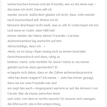
weitermachen können und als Freundin, wie es mit Anne war –
das kann ich nicht. Dann will ich
wieder zurück. Außerdem glaube ich nicht, dass John wieder
nach Deutschland will. Wobei ich im
Moment überhaupt nicht weiß, was er will. Er redet kaum mit mir.
Und wenn er redet, dann fällt halt
immer
wieder
der
Name
deiner
Freundin.«
Carolas
Aufmerksamkeit
lag
weiterhin
auf
ihm.
»Entschuldige, dass ich …«
»Nein, es ist okay.« Ryan zwang sich zu einem neutralen
Gesichtsausdruck und dazu, ruhig zu
bleiben. Hatte John Gefühle für Anne? Hatte er sie immer
gehabt und nie dazu gestanden? Er
ertappte sich dabei, dass er die Zähne aufeinanderpresste.
»Wie hat Anne reagiert? Ich meine – John hat immer gesagt,
dass sie nur eine Freundin war und
sie sagt das auch.« Angespannt wartete er auf die Antwort von
Carola. War da etwas zwischen Anne
und John, von dem er nichts wusste? Er musste sich zwingen,
die Eifersucht, die in ihm emporstieg,