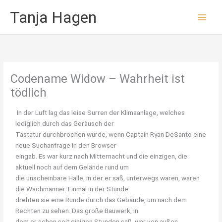
Zum
Tanja Hagen
Inhalt
springen
Codename Widow – Wahrheit ist
tödlich
In der Luft lag das leise Surren der Klimaanlage, welches
lediglich durch das Geräusch der
Tastatur durchbrochen wurde, wenn Captain Ryan DeSanto eine
neue Suchanfrage in den Browser
eingab. Es war kurz nach Mitternacht und die einzigen, die
aktuell noch auf dem Gelände rund um
die unscheinbare Halle, in der er saß, unterwegs waren, waren
die Wachmänner. Einmal in der Stunde
drehten sie eine Runde durch das Gebäude, um nach dem
Rechten zu sehen. Das große Bauwerk, in
dem er schon seit einigen Stunden saß, war von außen