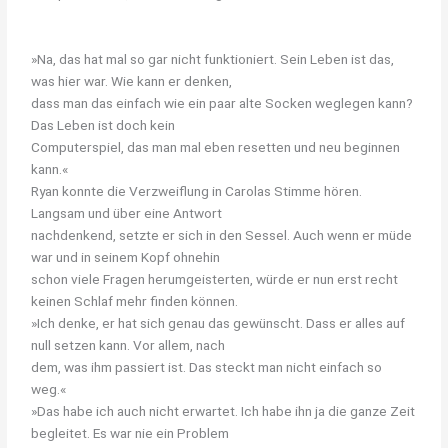
»Na, das hat mal so gar nicht funktioniert. Sein Leben ist das,
was hier war. Wie kann er denken,
dass
man
das
einfach
wie
ein
paar
alte
Socken
weglegen
kann?
Das
Leben
ist
doch
kein
Computerspiel, das man mal eben resetten und neu beginnen
kann.«
Ryan konnte die Verzweiflung in Carolas Stimme hören.
Langsam und über eine Antwort
nachdenkend, setzte er sich in den Sessel. Auch wenn er müde
war und in seinem Kopf ohnehin
schon viele Fragen herumgeisterten, würde er nun erst recht
keinen Schlaf mehr finden können.
»Ich denke, er hat sich genau das gewünscht. Dass er alles auf
null setzen kann. Vor allem, nach
dem, was ihm passiert ist. Das steckt man nicht einfach so
weg.«
»Das habe ich auch nicht erwartet. Ich habe ihn ja die ganze Zeit
begleitet. Es war nie ein Problem