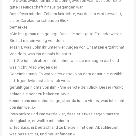
nie etwas zwischen ihr und John gewesen war, was über eine
gute Freundschaft hinaus gegangen war.
Dass Ryan mit den Zähnen knirschte, wurde ihm erst bewusst,
als er Carolas forschenden Blick
bemerkte.
»Sie hat genau das gesagt. Dass sie sehr gute Freunde waren.
Sie hat mir ein wenig von dem
erzählt, was John ihr unter vier Augen von Einsätzen erzählt hat.
Von dem, was ihn damals belastet
hat.
Sie
ist
sich
aber
nicht
sicher,
was
sie
mir
sagen
darf
und
was
nicht.
Also
wegen
der
Geheimhaltung. Es war vieles dabei, von dem er mir nie erzählt
hat. Irgendwie fast alles. Ich weiß
gefühlt gar nichts von ihm.« Sie senkte den Blick. Dieser Punkt
schien sie sehr zu belasten. »Wir
kennen uns nun schon lange, aber da ist so vieles, was ich nicht
von ihm weiß.«
Ryan nickte und ihm wurde klar, dass er etwas sagen musste.
»Ich glaube, er wollte mit seinem
Entschluss, in Deutschland zu bleiben, mit dem Abschließen,
was passiert ist, und neu anfangen.«