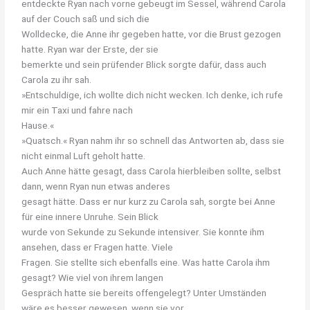
entdeckte Ryan nach vorne gebeugt im Sessel, während Carola
auf der Couch saß und sich die
Wolldecke, die Anne ihr gegeben hatte, vor die Brust gezogen
hatte. Ryan war der Erste, der sie
bemerkte und sein prüfender Blick sorgte dafür, dass auch
Carola zu ihr sah.
»Entschuldige, ich wollte dich nicht wecken. Ich denke, ich rufe
mir ein Taxi und fahre nach
Hause.«
»Quatsch.« Ryan nahm ihr so schnell das Antworten ab, dass sie
nicht einmal Luft geholt hatte.
Auch Anne hätte gesagt, dass Carola hierbleiben sollte, selbst
dann, wenn Ryan nun etwas anderes
gesagt hätte. Dass er nur kurz zu Carola sah, sorgte bei Anne
für eine innere Unruhe. Sein Blick
wurde von Sekunde zu Sekunde intensiver. Sie konnte ihm
ansehen, dass er Fragen hatte. Viele
Fragen. Sie stellte sich ebenfalls eine. Was hatte Carola ihm
gesagt? Wie viel von ihrem langen
Gespräch hatte sie bereits offengelegt? Unter Umständen
wäre es besser gewesen, wenn sie vor