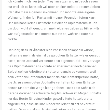
ich könnte mich hier jeden Tag hinsetzen und mit euch essen,
nur weil ich es kann. Ich will aber endlich selbstbestimmt leben.
Ich habe mein eigenes Einkommen. Ich möchte eine eigene
Wohnung, in der ich Partys mit meinen Freunden feiern kann.
Und ich habe keine Lust mehr auf diesen Diplomatenmist. Ich
bin doch wohl alt genug, um mein eigenes Leben zu führen.« Er
war aufgestanden und stierte nun ihn an, während Kate nur
nickte.
Darüber, dass ihr Ältester sich von ihnen abkapseln würde,
hatten sie mehr als einmal gesprochen. Er hatte, wie er gesagt
hatte, einen Job und verdiente sein eigenes Geld. Die Vorzüge
des Diplomatenlebens konnte er aber immer noch genießen.
Selbst seinen Arbeitsplatz hatte er damals bekommen, weil
sein Vater als Botschafter mehr als eine Kontaktperson hatte,
die Jr. zu einem guten Job hatte verhelfen können. Er hatte
seinen Kindern die Wege hier geebnet. Dass sein Sohn sich
gerade darüber beschwerte, lag ihm schwer im Magen. Er hatte
nur das Beste für seine Kinder gewollt. Kate hatte bereits
angedeutet, dass sie ihre Kinder vielleicht zu oft bevorteilt
hatten. Dass vor allem Jr. sich sein eigenes Leben aufbauen