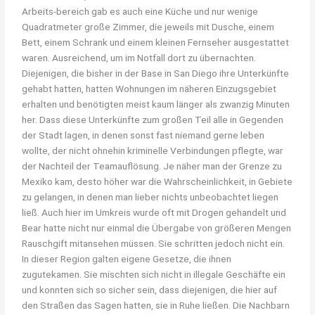
Arbeits-bereich gab es auch eine Küche und nur wenige
Quadratmeter große Zimmer, die jeweils mit Dusche, einem
Bett, einem Schrank und einem kleinen Fernseher ausgestattet
waren. Ausreichend, um im Notfall dort zu übernachten.
Diejenigen, die bisher in der Base in San Diego ihre Unterkünfte
gehabt hatten, hatten Wohnungen im näheren Einzugsgebiet
erhalten und benötigten meist kaum länger als zwanzig Minuten
her. Dass diese Unterkünfte zum großen Teil alle in Gegenden
der Stadt lagen, in denen sonst fast niemand gerne leben
wollte, der nicht ohnehin kriminelle Verbindungen pflegte, war
der Nachteil der Teamauflösung. Je näher man der Grenze zu
Mexiko kam, desto höher war die Wahrscheinlichkeit, in Gebiete
zu gelangen, in denen man lieber nichts unbeobachtet liegen
ließ. Auch hier im Umkreis wurde oft mit Drogen gehandelt und
Bear hatte nicht nur einmal die Übergabe von größeren Mengen
Rauschgift mitansehen müssen. Sie schritten jedoch nicht ein.
In dieser Region galten eigene Gesetze, die ihnen
zugutekamen. Sie mischten sich nicht in illegale Geschäfte ein
und konnten sich so sicher sein, dass diejenigen, die hier auf
den Straßen das Sagen hatten, sie in Ruhe ließen. Die Nachbarn