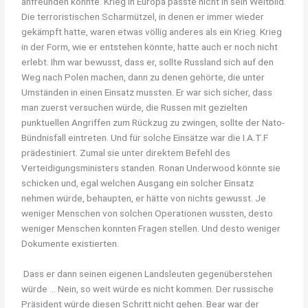
anfreunden konnte. Krieg in Europa passte nicht in sein Weltbild.
Die terroristischen Scharmützel, in denen er immer wieder
gekämpft hatte, waren etwas völlig anderes als ein Krieg. Krieg
in der Form, wie er entstehen könnte, hatte auch er noch nicht
erlebt. Ihm war bewusst, dass er, sollte Russland sich auf den
Weg nach Polen machen, dann zu denen gehörte, die unter
Umständen in einen Einsatz mussten. Er war sich sicher, dass
man zuerst versuchen würde, die Russen mit gezielten
punktuellen Angriffen zum Rückzug zu zwingen, sollte der Nato-
Bündnisfall eintreten. Und für solche Einsätze war die I.A.T.F
prädestiniert. Zumal sie unter direktem Befehl des
Verteidigungsministers standen. Ronan Underwood könnte sie
schicken und, egal welchen Ausgang ein solcher Einsatz
nehmen würde, behaupten, er hätte von nichts gewusst. Je
weniger Menschen von solchen Operationen wussten, desto
weniger Menschen konnten Fragen stellen. Und desto weniger
Dokumente existierten.
Dass er dann seinen eigenen Landsleuten gegenüberstehen
würde … Nein, so weit würde es nicht kommen. Der russische
Präsident würde diesen Schritt nicht gehen. Bear war der