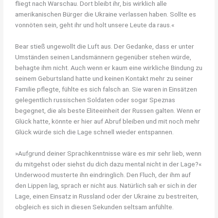
fliegt nach Warschau. Dort bleibt ihr, bis wirklich alle
amerikanischen Bürger die Ukraine verlassen haben. Sollte es
vonnöten sein, geht ihr und holt unsere Leute da raus.«
Bear stieß ungewollt die Luft aus. Der Gedanke, dass er unter
Umständen seinen Landsmännern gegenüber stehen würde,
behagte ihm nicht. Auch wenn er kaum eine wirkliche Bindung zu
seinem Geburtsland hatte und keinen Kontakt mehr zu seiner
Familie pflegte, fühlte es sich falsch an. Sie waren in Einsätzen
gelegentlich russischen Soldaten oder sogar Speznas
begegnet, die als beste Eliteeinheit der Russen galten. Wenn er
Glück hatte, könnte er hier auf Abruf bleiben und mit noch mehr
Glück würde sich die Lage schnell wieder entspannen.
»Aufgrund deiner Sprachkenntnisse wäre es mir sehr lieb, wenn
du mitgehst oder siehst du dich dazu mental nicht in der Lage?«
Underwood musterte ihn eindringlich. Den Fluch, der ihm auf
den Lippen lag, sprach er nicht aus. Natürlich sah er sich in der
Lage, einen Einsatz in Russland oder der Ukraine zu bestreiten,
obgleich es sich in diesen Sekunden seltsam anfühlte.