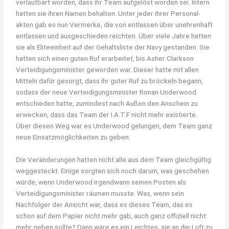
verlautbart worden, dass ihr Team aufgelöst worden sei. Intern
hatten sie ihren Namen behalten. Unter jeder ihrer Personal-
akten gab es nun Vermerke, die von entlassen über unehrenhaft
entlassen und ausgeschieden reichten. Über viele Jahre hatten
sie als Eliteeinheit auf der Gehaltsliste der Navy gestanden. Sie
hatten sich einen guten Ruf erarbeitet, bis Asher Clarkson
Verteidigungsminister geworden war. Dieser hatte mit allen
Mitteln dafür gesorgt, dass ihr guter Ruf zu bröckeln begann,
sodass der neue Verteidigungsminister Ronan Underwood
entschieden hatte, zumindest nach Außen den Anschein zu
erwecken, dass das Team der I.A.T.F nicht mehr existierte.
Über diesen Weg war es Underwood gelungen, dem Team ganz
neue Einsatzmöglichkeiten zu geben.
Die Veränderungen hatten nicht alle aus dem Team gleichgültig
weggesteckt. Einige sorgten sich noch darum, was geschehen
würde, wenn Underwood irgendwann seinen Posten als
Verteidigungsminister räumen musste. Was, wenn sein
Nachfolger der Ansicht war, dass es dieses Team, das es
schon auf dem Papier nicht mehr gab, auch ganz offiziell nicht
mehr geben sollte? Dann wäre es ein Leichtes, sie an die Luft zu