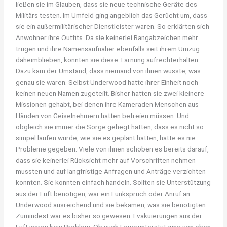
ließen sie im Glauben, dass sie neue technische Geräte des
Militärs testen. Im Umfeld ging angeblich das Gerücht um, dass
sie ein außermilitärischer Dienstleister waren. So erklärten sich
Anwohner ihre Outfits. Da sie keinerlei Rangabzeichen mehr
trugen und ihre Namensaufnäher ebenfalls seit ihrem Umzug
daheimblieben, konnten sie diese Tarnung aufrechterhalten.
Dazu kam der Umstand, dass niemand von ihnen wusste, was
genau sie waren. Selbst Underwood hatte ihrer Einheit noch
keinen neuen Namen zugeteilt. Bisher hatten sie zwei kleinere
Missionen gehabt, bei denen ihre Kameraden Menschen aus
Händen von Geiselnehmern hatten befreien müssen. Und
obgleich sie immer die Sorge gehegt hatten, dass es nicht so
simpel laufen würde, wie sie es geplant hatten, hatte es nie
Probleme gegeben. Viele von ihnen schoben es bereits darauf,
dass sie keinerlei Rücksicht mehr auf Vorschriften nehmen
mussten und auf langfristige Anfragen und Anträge verzichten
konnten. Sie konnten einfach handeln. Sollten sie Unterstützung
aus der Luft benötigen, war ein Funkspruch oder Anruf an
Underwood ausreichend und sie bekamen, was sie benötigten.
Zumindest war es bisher so gewesen. Evakuierungen aus der
Luft waren kein Problem. Ob auch Feuerunterstützung von oben