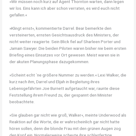
»Wir müssen noch kurz auf Agent Thornton warten, dann legen
wir los. Eins kann ich aber schon verraten, es wird euch nicht
gefallen.«
»Klingt ernst«, kommentierte Darrel. Bear bemerkte den
versteinerten, ernsten Gesichtsausdruck des Ministers, der
nicht weiter reagierte. Sein Blick fiel auf Sharleen Porter und
Jamain Sawyer. Die beiden Piloten waren bisher nie beim ersten
Briefing eines Einsatzes vor Ort gewesen. Meist waren sie in
der akuten Planungsphase dazugekommen.
»Scheint echt ´ne größere Nummer zu werden.« Lexi Walker, die
kurz nach ihm, Darrel und Elijah in Begleitung ihres
Lebensgefährten Joe Burnett aufgetaucht war, raunte diese
Feststellung ihrem Freund zu, der gespannt den Minister
beobachtete.
»Sie glauben gar nicht wie groß, Walker«, meinte Underwood als
Reaktion auf die Worte, die er wahrscheinlich gar nicht hatte
hören sollen, denn die blonde Frau mit den grünen Augen zog
den Kopf ein. Normalerweise scheute ihre schlagfertige