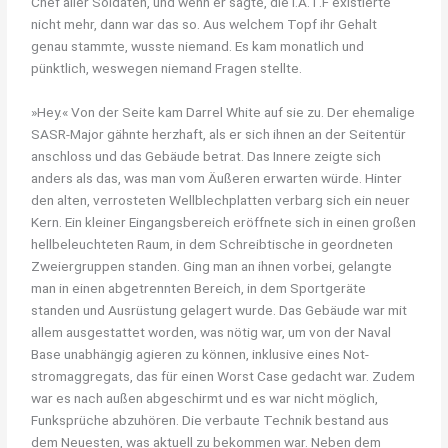
Chef aller Soldaten, und wenn er sagte, die I.A.T.F existierte
nicht mehr, dann war das so. Aus welchem Topf ihr Gehalt
genau stammte, wusste niemand. Es kam monatlich und
pünktlich, weswegen niemand Fragen stellte.
»Hey.« Von der Seite kam Darrel White auf sie zu. Der ehemalige
SASR-Major gähnte herzhaft, als er sich ihnen an der Seitentür
anschloss und das Gebäude betrat. Das Innere zeigte sich
anders als das, was man vom Äußeren erwarten würde. Hinter
den alten, verrosteten Wellblechplatten verbarg sich ein neuer
Kern. Ein kleiner Eingangsbereich eröffnete sich in einen großen
hellbeleuchteten Raum, in dem Schreibtische in geordneten
Zweiergruppen standen. Ging man an ihnen vorbei, gelangte
man in einen abgetrennten Bereich, in dem Sportgeräte
standen und Ausrüstung gelagert wurde. Das Gebäude war mit
allem ausgestattet worden, was nötig war, um von der Naval
Base unabhängig agieren zu können, inklusive eines Not-
stromaggregats, das für einen Worst Case gedacht war. Zudem
war es nach außen abgeschirmt und es war nicht möglich,
Funksprüche abzuhören. Die verbaute Technik bestand aus
dem Neuesten, was aktuell zu bekommen war. Neben dem