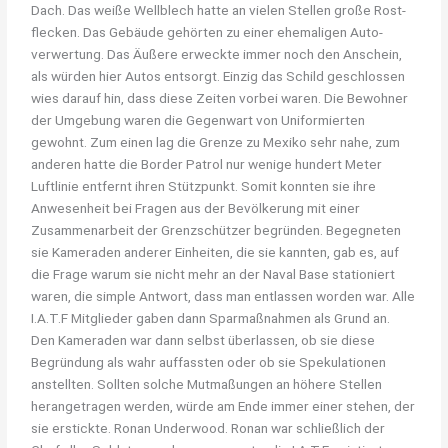
Dach. Das weiße Wellblech hatte an vielen Stellen große Rost-
flecken. Das Gebäude gehörten zu einer ehemaligen Auto-
verwertung. Das Äußere erweckte immer noch den Anschein,
als würden hier Autos entsorgt. Einzig das Schild geschlossen
wies darauf hin, dass diese Zeiten vorbei waren. Die Bewohner
der Umgebung waren die Gegenwart von Uniformierten
gewohnt. Zum einen lag die Grenze zu Mexiko sehr nahe, zum
anderen hatte die Border Patrol nur wenige hundert Meter
Luftlinie entfernt ihren Stützpunkt. Somit konnten sie ihre
Anwesenheit bei Fragen aus der Bevölkerung mit einer
Zusammenarbeit der Grenzschützer begründen. Begegneten
sie Kameraden anderer Einheiten, die sie kannten, gab es, auf
die Frage warum sie nicht mehr an der Naval Base stationiert
waren, die simple Antwort, dass man entlassen worden war. Alle
I.A.T.F Mitglieder gaben dann Sparmaßnahmen als Grund an.
Den Kameraden war dann selbst überlassen, ob sie diese
Begründung als wahr auffassten oder ob sie Spekulationen
anstellten. Sollten solche Mutmaßungen an höhere Stellen
herangetragen werden, würde am Ende immer einer stehen, der
sie erstickte. Ronan Underwood. Ronan war schließlich der